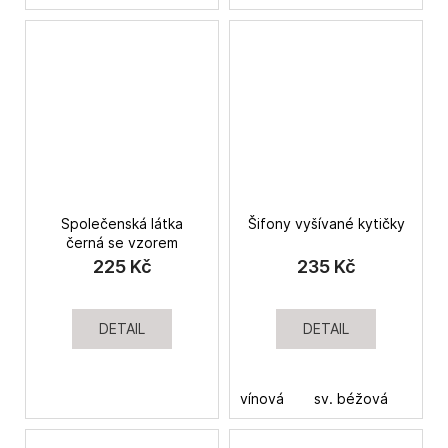
Společenská látka
Šifony vyšívané kytičky
černá se vzorem
225 Kč
235 Kč
DETAIL
DETAIL
vínová
sv. béžová