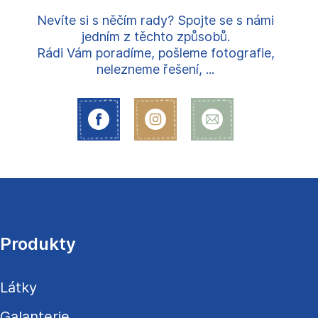
Nevíte si s něčím rady? Spojte se s námi
jedním z těchto způsobů.
Rádi Vám poradíme, pošleme fotografie,
nelezneme řešení, ...
Z
á
p
a
Produkty
t
í
Látky
Galanterie