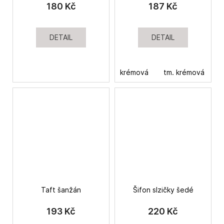
č
180 Kč
187 Kč
u
j
e
DETAIL
DETAIL
m
e
krémová
tm. krémová
h
Taft šanžán
Šifon slzičky šedé
193 Kč
220 Kč