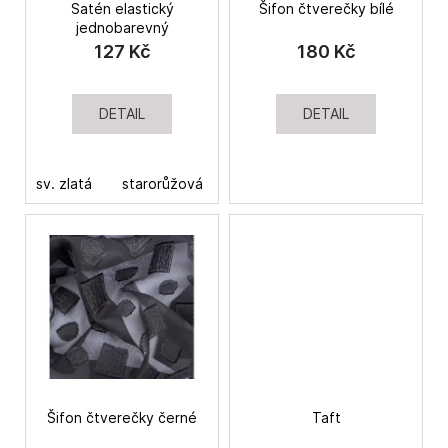
Satén elastický
Šifon čtverečky bílé
d
a
jednobarevný
u
j
127 Kč
180 Kč
k
í
t
t
DETAIL
DETAIL
ů
?
sv. zlatá
starorůžová
fialová
petrolejová
HLEDAT
D
o
p
o
r
Šifon čtverečky černé
Taft
u