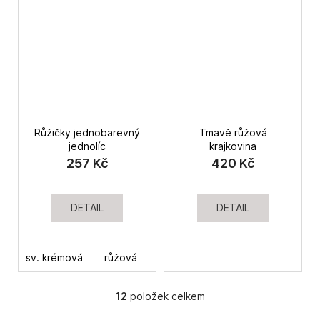
Růžičky jednobarevný
Tmavě růžová
jednolíc
krajkovina
257 Kč
420 Kč
DETAIL
DETAIL
sv. krémová
růžová
12
položek celkem
O
v