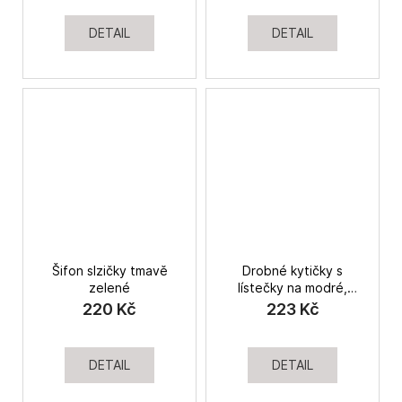
DETAIL
DETAIL
Šifon slzičky tmavě
Drobné kytičky s
zelené
lístečky na modré,
bavlněný satén
220 Kč
223 Kč
DETAIL
DETAIL