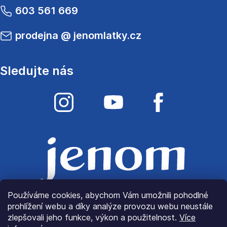
603 561 669
prodejna
@
jenomlatky.cz
Sledujte nás
Používáme cookies, abychom Vám umožnili pohodlné
prohlížení webu a díky analýze provozu webu neustále
zlepšovali jeho funkce, výkon a použitelnost.
Více