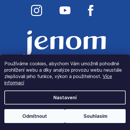
Používáme cookies, abychom Vám umožnili pohodlné
prohlížení webu a díky analýze provozu webu neustále
zlepšovali jeho funkce, výkon a použitelnost.
Více
informací
Nastavení
© Copyright 2022
JenomLátky.cz
| Všechna práva
Odmítnout
Souhlasím
vyhrazena