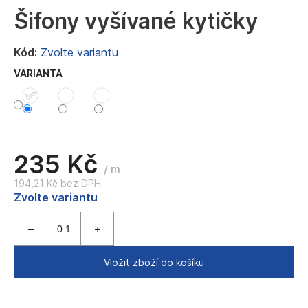
a
Šifony vyšívané kytičky
j
í
Kód:
Zvolte variantu
t
VARIANTA
?
235 Kč
HLEDAT
/ m
194,21 Kč bez DPH
Měrná
Zvolte variantu
cena:
D
o
p
Vložit zboží do košíku
o
r
u