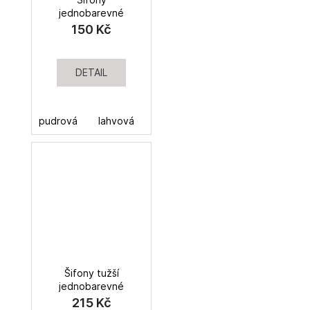
jednobarevné
150 Kč
DETAIL
pudrová
lahvová
Šifony tužší
jednobarevné
215 Kč