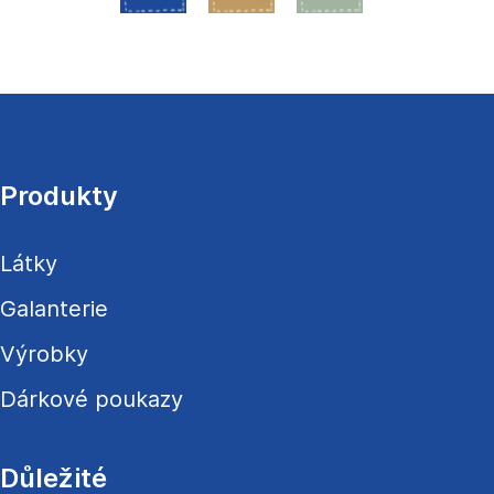
Z
á
p
a
Produkty
t
í
Látky
Galanterie
Výrobky
Dárkové poukazy
Důležité