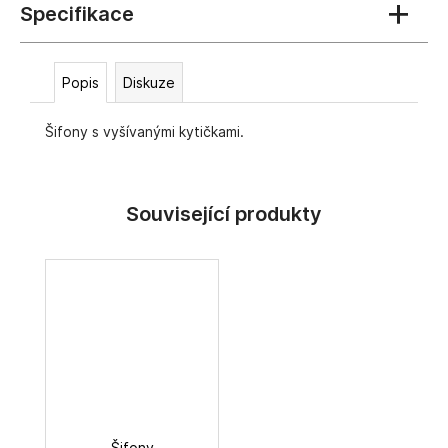
č
u
j
e
Popis
Diskuze
m
e
Šifony s vyšívanými kytičkami.
Šifony