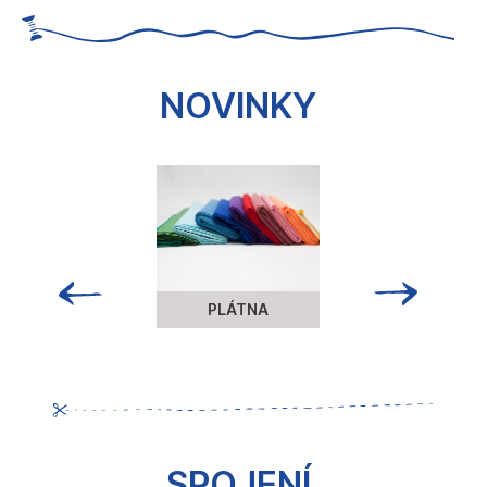
č
u
j
e
NOVINKY
m
e
PLÁTNA
SPOJENÍ