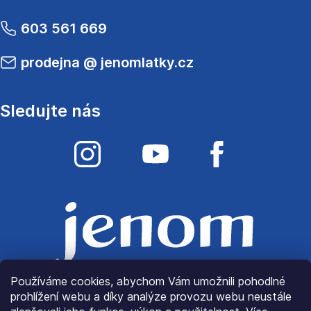
603 561 669
prodejna
@
jenomlatky.cz
Sledujte nás
Používáme cookies, abychom Vám umožnili pohodlné
prohlížení webu a díky analýze provozu webu neustále