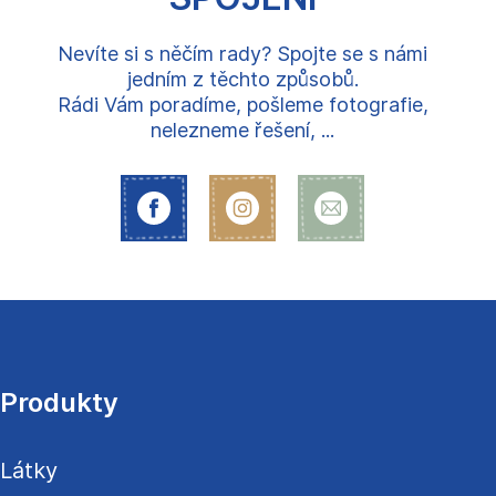
Nevíte si s něčím rady? Spojte se s námi
jedním z těchto způsobů.
Rádi Vám poradíme, pošleme fotografie,
nelezneme řešení, ...
Z
á
p
a
Produkty
t
í
Látky