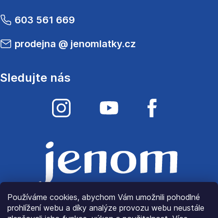
603 561 669
prodejna
@
jenomlatky.cz
Sledujte nás
Používáme cookies, abychom Vám umožnili pohodlné
prohlížení webu a díky analýze provozu webu neustále