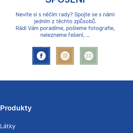
Nevíte si s něčím rady? Spojte se s námi
jedním z těchto způsobů.
Rádi Vám poradíme, pošleme fotografie,
nelezneme řešení, ...
Z
á
p
a
Produkty
t
í
Látky