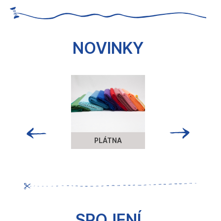
č
u
j
e
NOVINKY
m
e
PLÁTNA
SPOJENÍ