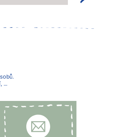
ůsobů.
...