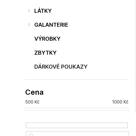
p
i
a
LÁTKY
n
e
GALANTERIE
l
VÝROBKY
ZBYTKY
DÁRKOVÉ POUKAZY
Cena
500
Kč
1000
Kč