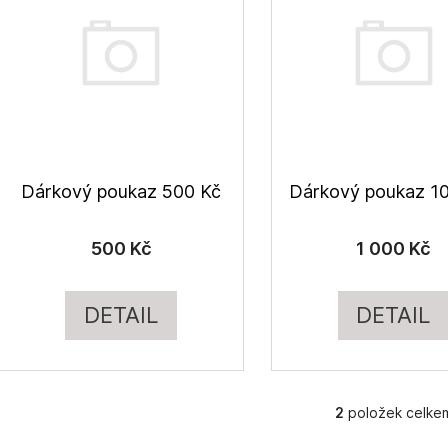
p
r
s
o
p
d
r
u
o
k
d
t
u
ů
Dárkový poukaz 500 Kč
Dárkový poukaz 1
k
t
500 Kč
1 000 Kč
ů
DETAIL
DETAIL
2
položek celke
O
v