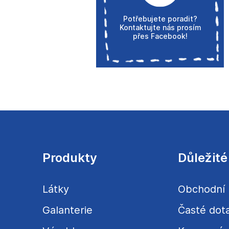
Potřebujete poradit?
Kontaktujte nás prosím
přes Facebook!
Z
á
p
a
Produkty
Důležité
t
í
Látky
Obchodní
Galanterie
Časté dot