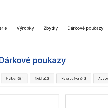
Co potřebujete najít?
erie
Výrobky
Zbytky
Dárkové poukazy
HLEDAT
Dárkové poukazy
Doporučujeme
Ř
a
Nejlevnější
Nejdražší
Nejprodávanější
Abece
z
e
V
n
ý
í
p