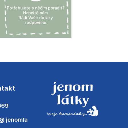
Potřebujete s něčím poradit?
Napiště nám.
Rádi Vaše dotazy
zodpovíme.
ntakt
669
@
jenomla