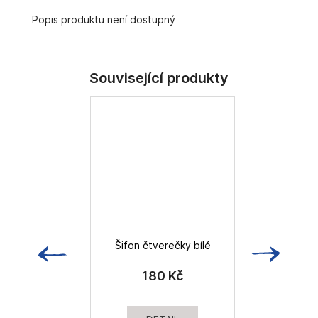
č
u
Popis produktu není dostupný
j
e
m
e
Šifon čtverečky bílé
180 Kč