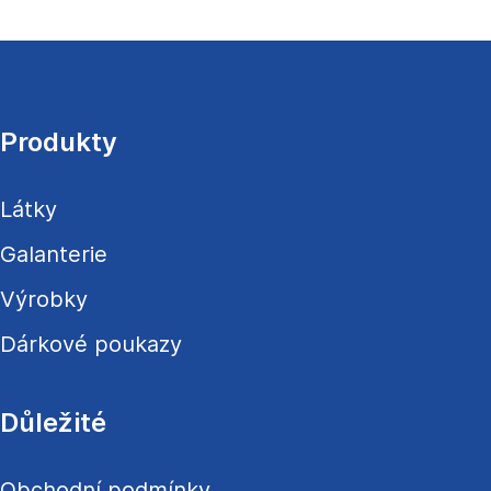
Z
á
p
a
Produkty
t
í
Látky
Galanterie
Výrobky
Dárkové poukazy
Důležité
Obchodní podmínky