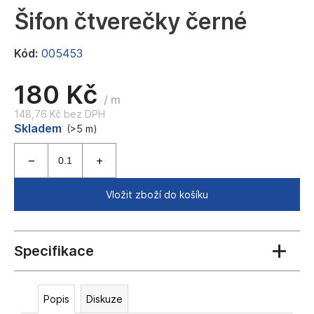
a
Šifon čtverečky černé
j
í
Kód:
005453
t
180 Kč
?
/ m
148,76 Kč bez DPH
Měrná
Skladem
(>5 m)
cena:
HLEDAT
Vložit zboží do košíku
D
o
p
o
r
Popis
Diskuze
u