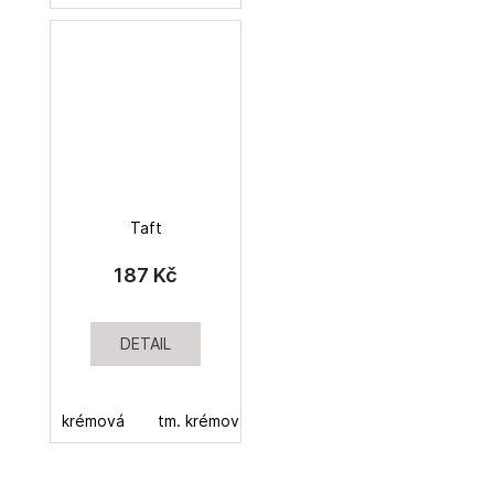
Taft
187 Kč
DETAIL
krémová
tm. krémová
hnědo-bronzová