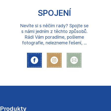
SPOJENÍ
Nevíte si s něčím rady? Spojte se
s námi jedním z těchto způsobů.
Rádi Vám poradíme, pošleme
fotografie, nelezneme řešení, ...
Z
á
p
a
Produkty