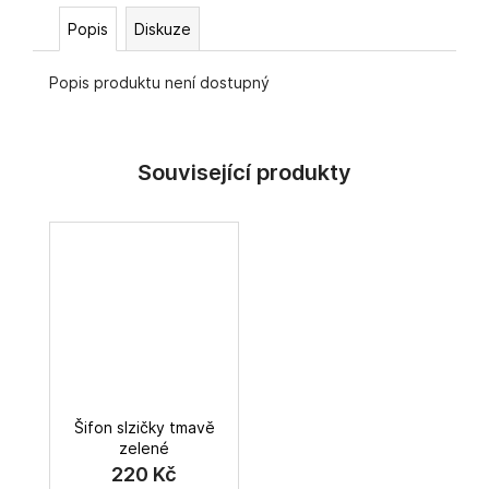
č
u
Popis
Diskuze
j
e
Popis produktu není dostupný
m
e
Šifon slzičky tmavě
zelené
220 Kč