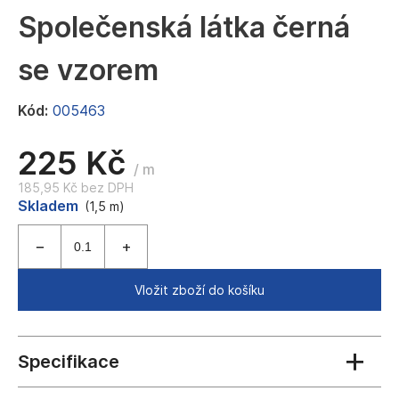
a
Společenská látka černá
j
se vzorem
í
t
Kód:
005463
?
225 Kč
/ m
185,95 Kč bez DPH
Měrná
Skladem
HLEDAT
(1,5 m)
cena:
D
Vložit zboží do košíku
o
p
o
r
u