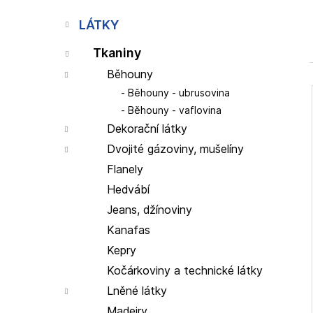
p
a
LÁTKY
n
Tkaniny
e
l
Běhouny
Běhouny - ubrusovina
Běhouny - vaflovina
Dekorační látky
i
Dvojité gázoviny, mušelíny
Flanely
Hedvábí
Jeans, džínoviny
Kanafas
Kepry
Kočárkoviny a technické látky
Lněné látky
Madeiry