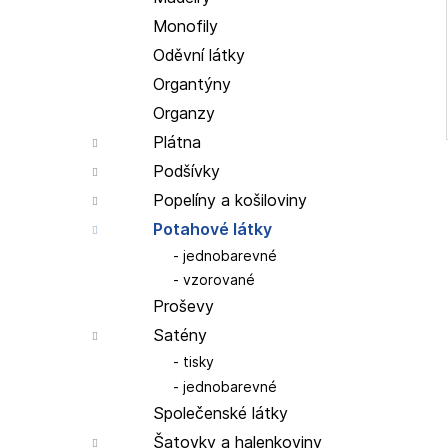
Monofily
Oděvní látky
Organtýny
Organzy
Plátna
Podšívky
Popelíny a košiloviny
Potahové látky
jednobarevné
vzorované
Proševy
Satény
tisky
jednobarevné
Společenské látky
Šatovky a halenkoviny