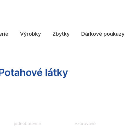
Co potřebujete najít?
erie
Výrobky
Zbytky
Dárkové poukazy
HLEDAT
Potahové látky
Doporučujeme
jednobarevné
vzorované