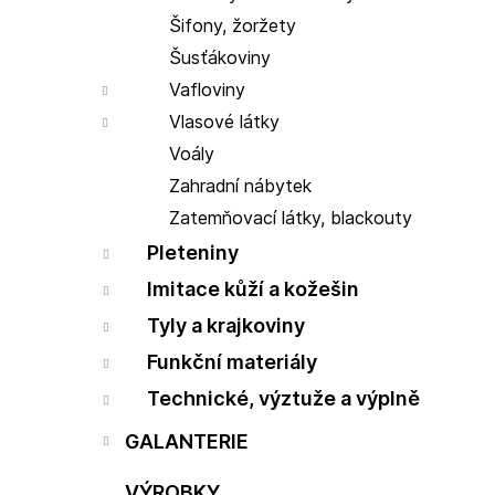
Šifony, žoržety
Šusťákoviny
Vafloviny
Vlasové látky
Voály
Zahradní nábytek
Zatemňovací látky, blackouty
Pleteniny
Imitace kůží a kožešin
Tyly a krajkoviny
Funkční materiály
Technické, výztuže a výplně
GALANTERIE
VÝROBKY