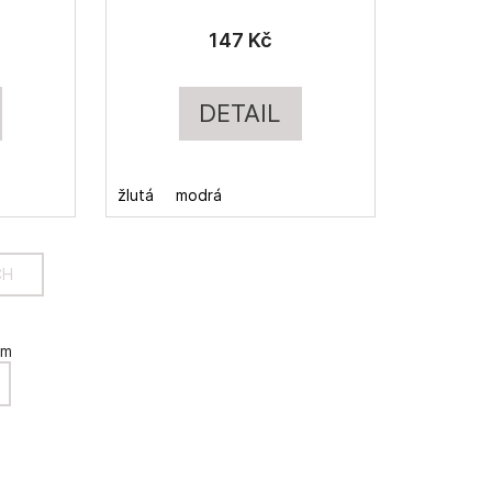
147 Kč
DETAIL
žlutá
modrá
CH
em