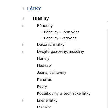
p
a
LÁTKY
n
Tkaniny
e
l
Běhouny
Běhouny - ubrusovina
Běhouny - vaflovina
Dekorační látky
i
Dvojité gázoviny, mušelíny
Flanely
Hedvábí
Jeans, džínoviny
Kanafas
Kepry
Kočárkoviny a technické látky
Lněné látky
Madeiry