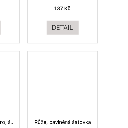
137 Kč
DETAIL
Drobné barevné káro, šatovka bavlněná
Růže, bavlněná šatovka