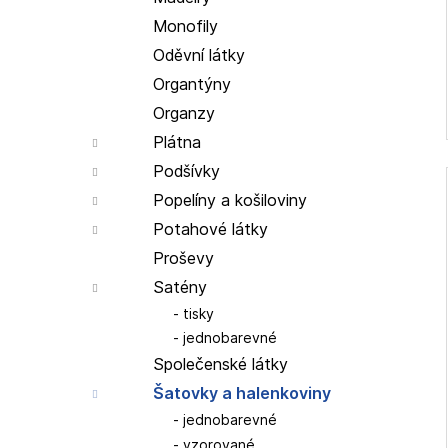
Monofily
Oděvní látky
Organtýny
Organzy
Plátna
Podšívky
Popelíny a košiloviny
Potahové látky
Proševy
Satény
tisky
jednobarevné
Společenské látky
Šatovky a halenkoviny
jednobarevné
vzorované