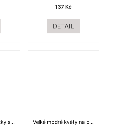
137 Kč
DETAIL
Růžovo-fialové kvítky se zelenými lístky, halenkovina viskózová
Velké modré květy na bílé, halenkovina viskózová