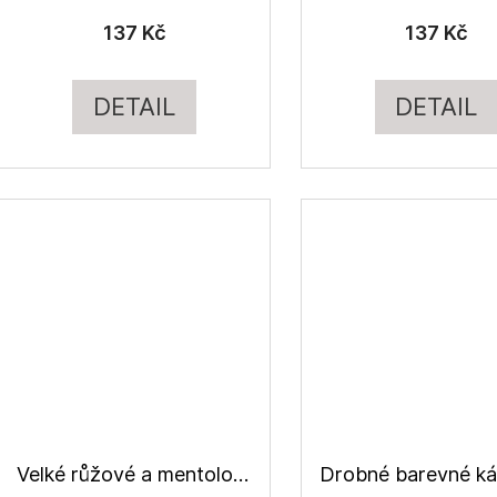
137 Kč
137 Kč
DETAIL
DETAIL
Velké růžové a mentolové květy na bílé, halenkovina viskózová