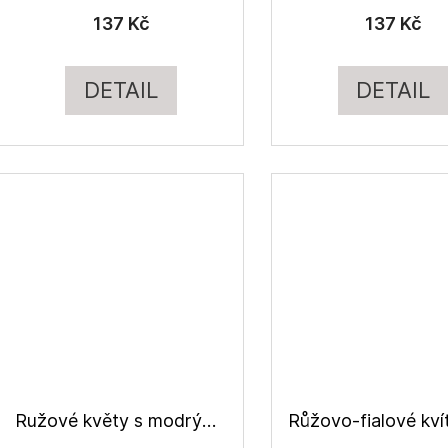
137 Kč
137 Kč
DETAIL
DETAIL
Ružové květy s modrými lístky, halenkovina viskózová