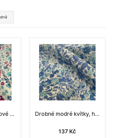
dně
Kytičky modro-růžové tmavší, halenkovina viskózová
Drobné modré kvítky, halenkovina viskózová
137 Kč