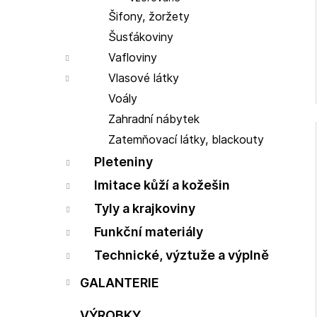
Šifony, žoržety
Šusťákoviny
Vafloviny
Vlasové látky
Voály
Zahradní nábytek
Zatemňovací látky, blackouty
Pleteniny
Imitace kůží a kožešin
Tyly a krajkoviny
Funkční materiály
Technické, výztuže a výplně
GALANTERIE
VÝROBKY