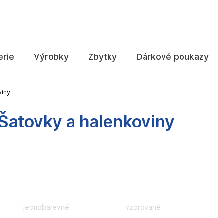
Co potřebujete najít?
erie
Výrobky
Zbytky
Dárkové poukazy
HLEDAT
viny
Šatovky a halenkoviny
Doporučujeme
jednobarevné
vzorované