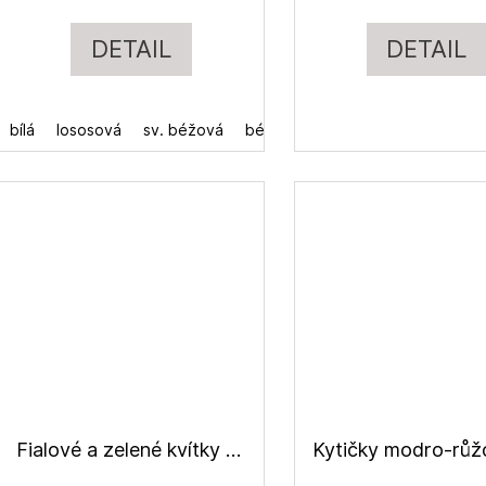
DETAIL
DETAIL
bílá
lososová
sv. béžová
béžová
sv. šedá
černá
Fialové a zelené kvítky s růžovými stonky, halenkovina viskózová