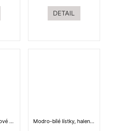
DETAIL
Kytičky modro-růžové světlejší, halenkovina viskózová
Modro-bílé lístky, halenkovina viskózová