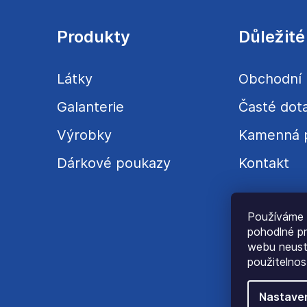
p
a
Produkty
Důležité
t
í
Látky
Obchodní
Galanterie
Časté dot
Výrobky
Kamenná 
Dárkové poukazy
Kontakt
Používáme 
pohodlné pr
webu neustá
použitelnos
Nastave