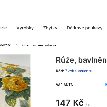
Co potřebujete najít?
erie
Výrobky
Zbytky
Dárkové poukazy
HLEDAT
orované
Růže, bavlněná šatovka
Růže, bavlněn
Doporučujeme
Kód:
Zvolte variantu
VARIANTA
147 Kč
/ m