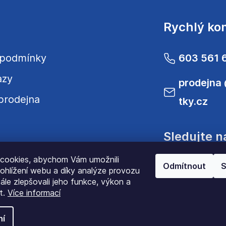
Rychlý ko
 podmínky
603 561 
azy
prodejna
prodejna
tky.cz
Sledujte n
cookies, abychom Vám umožnili
Odmítnout
S
ohlížení webu a díky analýze provozu
le zlepšovali jeho funkce, výkon a
t.
Více informací
ní