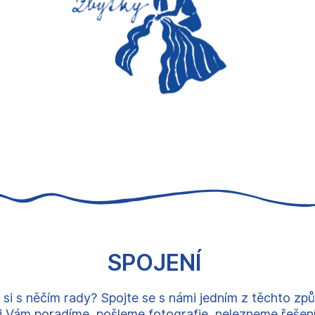
SPOJENÍ
 si s něčím rady? Spojte se s námi jedním z těchto zp
 Vám poradíme, pošleme fotografie, nelezneme řešení, 