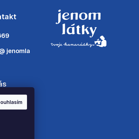
ntakt
669
@
jenomla
ás
ouhlasím