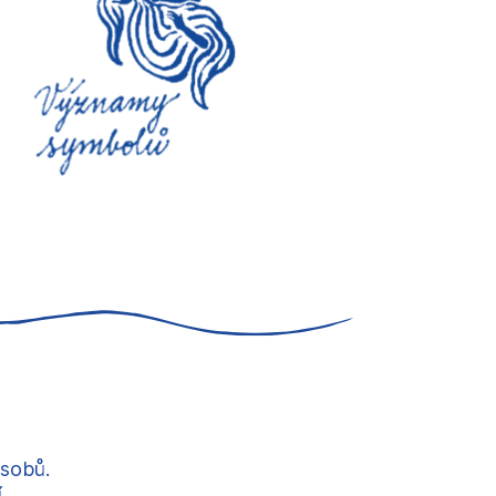
ůsobů.
...