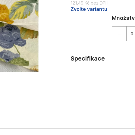
121,49 Kč bez DPH
Měrná
Zvolte variantu
cena: