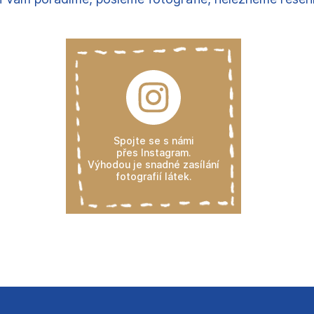
Spojte se s námi
přes Instagram.
Výhodou je snadné zasílání
fotografií látek.