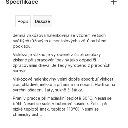
č
u
j
e
Popis
Diskuze
m
e
Jemná viskózová halenkovina se vzorem větších
světlých růžových a mentolových květů na bílém
podkladu.
Viskóza je vlákno je vyrobené z čisté celulózy
získané při zpracování bavlny jako odpad či
zpracováním dřeva. Je tedy vyrobeno z přírodních
surovin.
Viskózové halenkoviny velmi dobře absorbují vlhkost,
jsou chladivé, měkké a příjemné na nošení. Hodí se na
svrchní ošacení, šaty, sukně či šátky.
Praní v pračce při maximální teplotě 30°C. Nesmí se
bělit. Nesmí se sušit v bubnové sušičce. Žehlit při
nízké teplotě (max. teplota 110°C). Nesmí se
chemicky čistit.