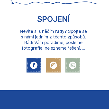
SPOJENÍ
Nevíte si s něčím rady? Spojte se
s námi jedním z těchto způsobů.
Rádi Vám poradíme, pošleme
fotografie, nelezneme řešení, ...
Z
á
p