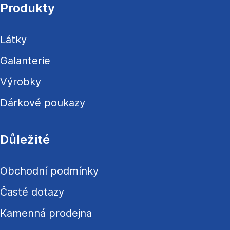
a
Produkty
t
í
Látky
Galanterie
Výrobky
Dárkové poukazy
Důležité
Obchodní podmínky
Časté dotazy
Kamenná prodejna