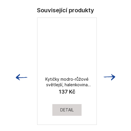
Kytičky modro-růžové
světlejší, halenkovina
viskózová
137 Kč
DETAIL