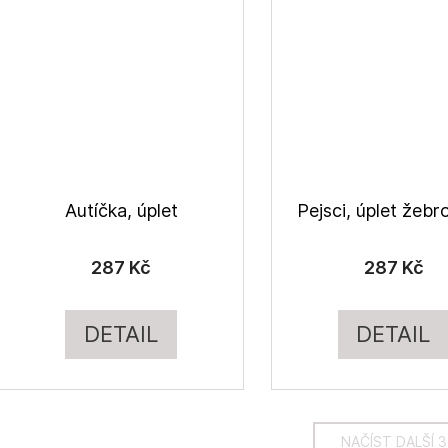
Autíčka, úplet
Pejsci, úplet žeb
287 Kč
287 Kč
DETAIL
DETAIL
NAČÍST DALŠÍ 3