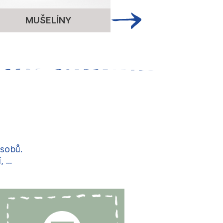
MUŠELÍNY
ÚPLET
ůsobů.
...