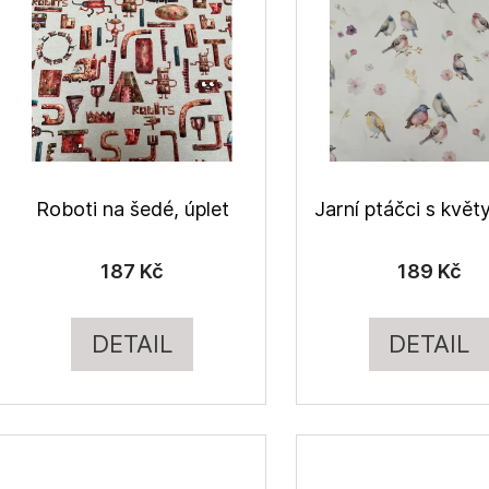
p
r
s
o
p
d
r
u
o
k
d
t
u
ů
Roboti na šedé, úplet
Jarní ptáčci s květy
k
t
187 Kč
189 Kč
ů
DETAIL
DETAIL