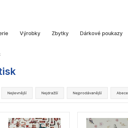
Co potřebujete najít?
erie
Výrobky
Zbytky
Dárkové poukazy
HLEDAT
k
tisk
Doporučujeme
Ř
a
Nejlevnější
Nejdražší
Nejprodávanější
Abece
z
e
V
n
ý
í
p