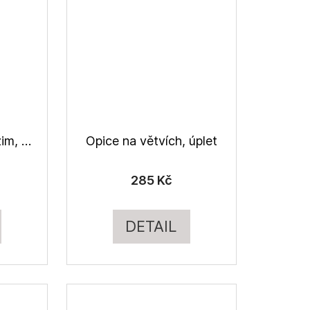
Lesní zvířátka podzim, úplet
Opice na větvích, úplet
285 Kč
DETAIL