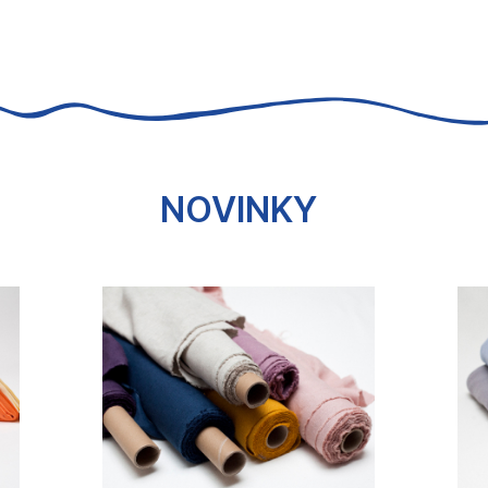
u
NOVINKY