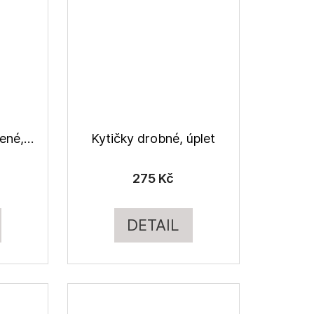
Kytičky na starozelené, úplet s modalem
Kytičky drobné, úplet
275 Kč
DETAIL