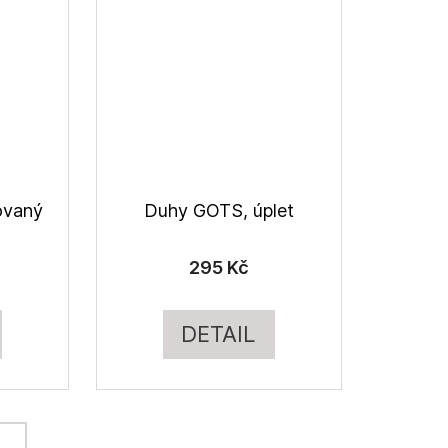
rovaný
Duhy GOTS, úplet
295 Kč
DETAIL