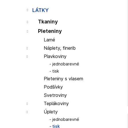
p
i
a
LÁTKY
n
Tkaniny
e
l
Pleteniny
Lamé
Náplety, finerib
Plavkoviny
jednobarevné
tisk
Pleteniny s vlasem
Podšívky
Svetroviny
Teplákoviny
Úplety
jednobarevné
tisk