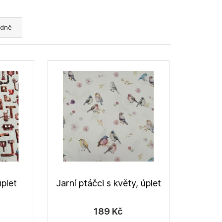
dně
úplet
Jarní ptáčci s květy, úplet
189 Kč