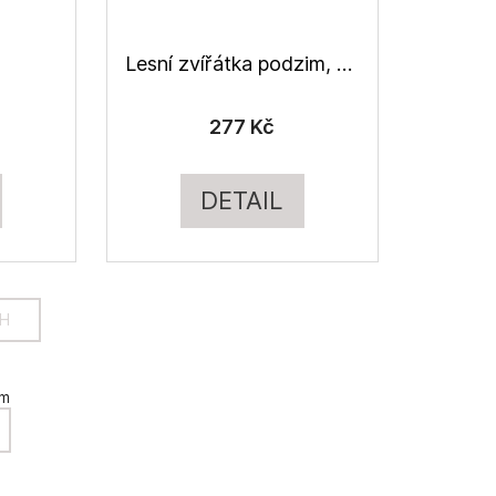
Lesní zvířátka podzim, úplet
277 Kč
DETAIL
CH
em