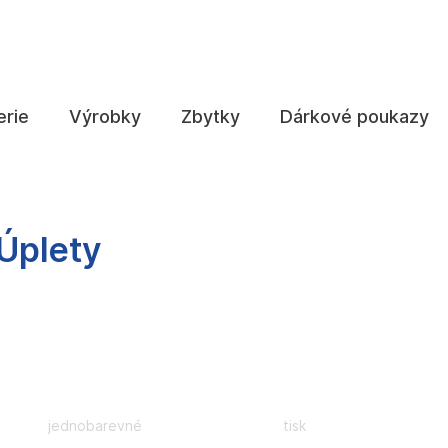
Co potřebujete najít?
erie
Výrobky
Zbytky
Dárkové poukazy
HLEDAT
Úplety
Doporučujeme
jednobarevné
tisk