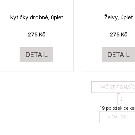
Kytičky drobné, úplet
Želvy, úplet
275 Kč
275 Kč
DETAIL
DETAIL
NAČÍST 7 DALŠÍ
S
1
2
t
O
r
19
položek celk
v
á
NAHORU
l
n
k
á
o
d