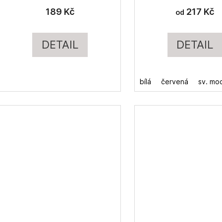
189 Kč
217 Kč
od
DETAIL
DETAIL
bílá
červená
sv. mo