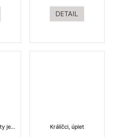
DETAIL
Jednobarevné úplety jednolíc ba/EA
Králíčci, úplet