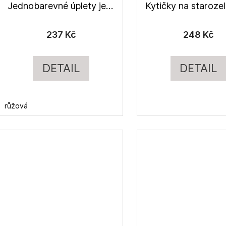
Jednobarevné úplety jednolíc z bambusové viskózy
237 Kč
248 Kč
DETAIL
DETAIL
růžová