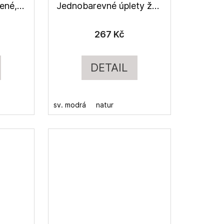
Kytičky na starozelené, úplet s modalem
Jednobarevné úplety žebrované ba/EA
267 Kč
DETAIL
sv. modrá
natur