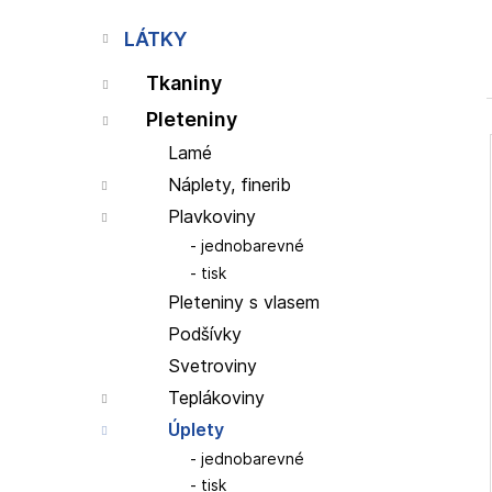
p
a
LÁTKY
n
Tkaniny
e
l
Pleteniny
Lamé
Náplety, finerib
i
Plavkoviny
jednobarevné
tisk
Pleteniny s vlasem
Podšívky
Svetroviny
Teplákoviny
Úplety
jednobarevné
tisk