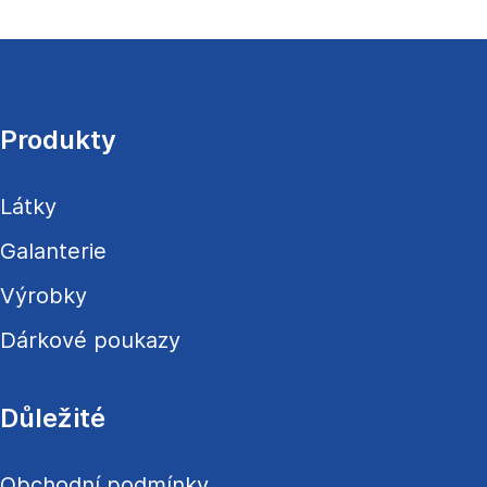
Z
á
p
a
Produkty
t
í
Látky
Galanterie
Výrobky
Dárkové poukazy
Důležité
Obchodní podmínky