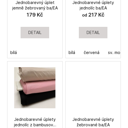
Jednobarevný úplet
Jednobarevné úplety
d
a
jemně žebrovaný ba/EA
jednolíc ba/EA
u
j
179 Kč
217 Kč
od
k
í
t
t
DETAIL
DETAIL
ů
?
bílá
bílá
červená
sv. modrá
HLEDAT
D
o
p
o
r
Jednobarevné úplety
Jednobarevné úplety
u
jednolíc z bambusové
žebrované ba/EA