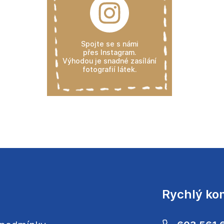
Spojte se s námi
přes Instagram.
Výhodou je snadné zasílání
fotografií látek.
Rychlý ko