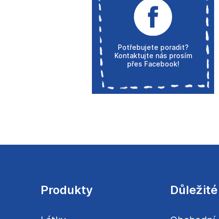
Potřebujete poradit?
Kontaktujte nás prosím
přes Facebook!
Z
á
p
a
Produkty
Důležité
t
í