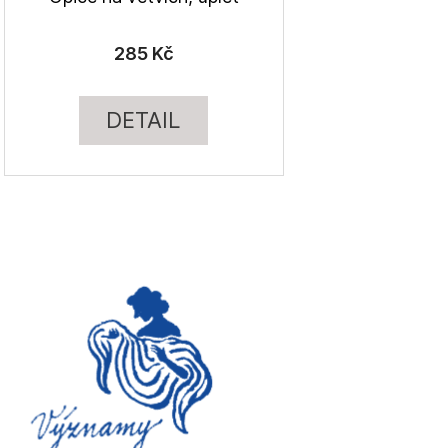
285 Kč
DETAIL