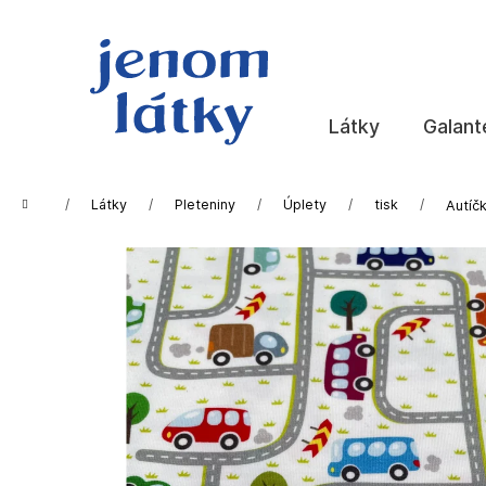
K
Přejít
na
o
obsah
Zpět
Zpět
š
do
do
í
k
obchodu
obchodu
Látky
Galant
Domů
Látky
Pleteniny
Úplety
tisk
Autíčk