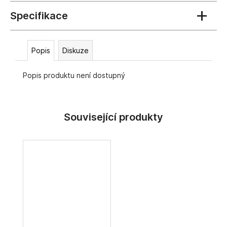
č
u
j
e
m
Popis
Diskuze
e
Popis produktu není dostupný