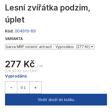
a
Lesní zvířátka podzim,
j
úplet
í
t
Kód:
004919-89
?
VARIANTA
HLEDAT
277 Kč
/ m
228,93 Kč bez DPH
Měrná
Vyprodáno
D
cena:
o
p
o
Vložit zboží do košíku
r
u