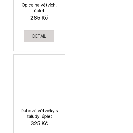
Opice na větvích,
úplet
285 Kč
DETAIL
Dubové větvičky s
žaludy, úplet
325 Kč