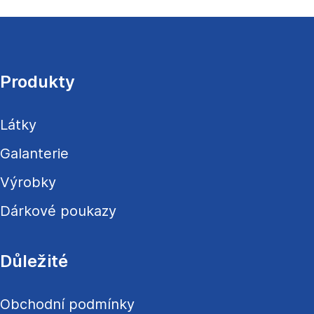
Z
á
p
a
Produkty
t
í
Látky
Galanterie
Výrobky
Dárkové poukazy
Důležité
Obchodní podmínky