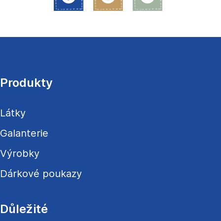
Z
á
p
a
Produkty
t
í
Látky
Galanterie
Výrobky
Dárkové poukazy
Důležité