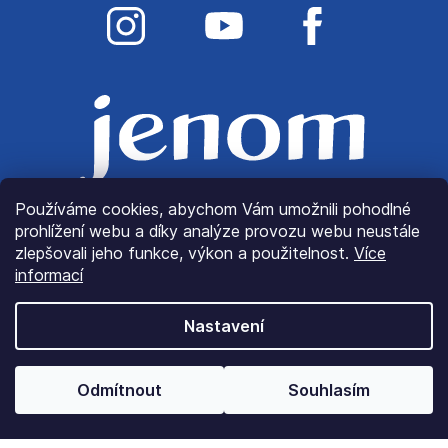
Používáme cookies, abychom Vám umožnili pohodlné
prohlížení webu a díky analýze provozu webu neustále
zlepšovali jeho funkce, výkon a použitelnost.
Více
informací
Nastavení
© Copyright 2022
JenomLátky.cz
| Všechna práva
Odmítnout
Souhlasím
vyhrazena