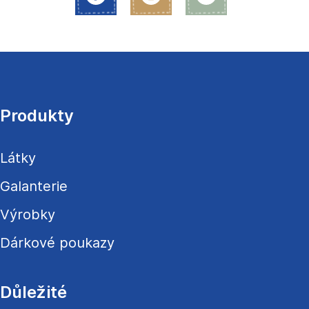
Z
á
p
a
Produkty
t
í
Látky
Galanterie
Výrobky
Dárkové poukazy
Důležité