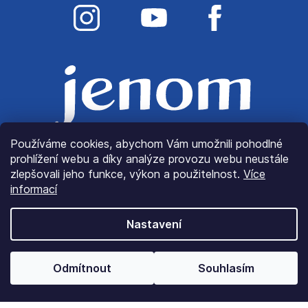
Používáme cookies, abychom Vám umožnili pohodlné
prohlížení webu a díky analýze provozu webu neustále
zlepšovali jeho funkce, výkon a použitelnost.
Více
informací
Nastavení
© Copyright 2022
JenomLátky.cz
| Všechna práva
Odmítnout
Souhlasím
vyhrazena