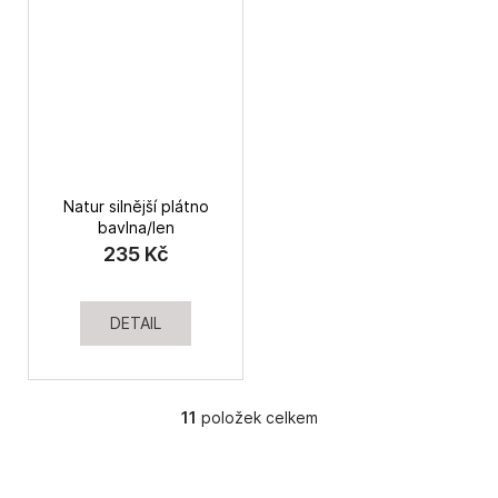
Natur silnější plátno
bavlna/len
235 Kč
DETAIL
11
položek celkem
O
v
l