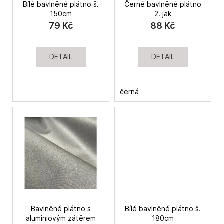
Bílé bavlněné plátno š.
Černé bavlněné plátno
d
a
150cm
2. jak
u
j
79 Kč
88 Kč
k
í
t
t
DETAIL
DETAIL
ů
?
černá
HLEDAT
D
o
p
o
r
Bavlněné plátno s
Bílé bavlněné plátno š.
u
aluminiovým zátěrem
180cm