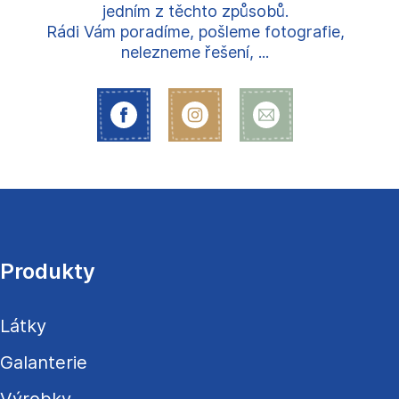
jedním z těchto způsobů.
Rádi Vám poradíme, pošleme fotografie,
nelezneme řešení, ...
Z
á
p
a
Produkty
t
í
Látky
Galanterie