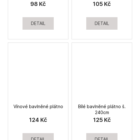
č
98 Kč
105 Kč
u
j
e
DETAIL
DETAIL
m
e
Vínové bavlněné plátno
Bílé bavlněné plátno š.
240cm
124 Kč
125 Kč
DETAIL
DETAIL