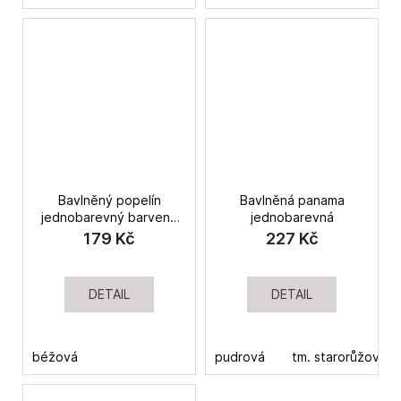
Bavlněný popelín
Bavlněná panama
jednobarevný barvený
jednobarevná
v přízi
179 Kč
227 Kč
DETAIL
DETAIL
béžová
pudrová
tm. starorůžová