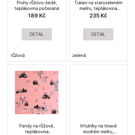
Pruhy růžovo-šedé,
Tukani na starozeleném
d
a
teplákovina počesaná
melíru, teplákovina
u
j
počesaná
189 Kč
235 Kč
k
í
t
t
DETAIL
DETAIL
ů
?
růžová
zelená
HLEDAT
D
o
p
o
r
Pandy na růžové,
Vrtulníky na tmavě
u
teplákovina
modrém melíru,