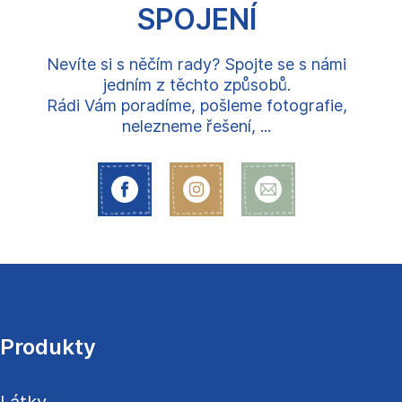
SPOJENÍ
Nevíte si s něčím rady? Spojte se s námi
jedním z těchto způsobů.
Rádi Vám poradíme, pošleme fotografie,
nelezneme řešení, ...
Z
á
p
a
Produkty
t
í