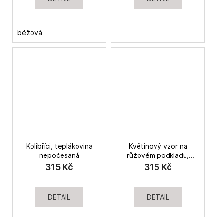
béžová
Kolibříci, teplákovina
Květinový vzor na
nepočesaná
růžovém podkladu,
teplákovina
315 Kč
315 Kč
nepočesaná
DETAIL
DETAIL