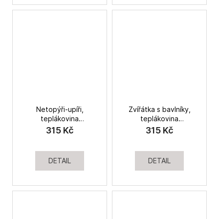
Netopýři-upíři,
Zvířátka s bavlníky,
teplákovina
teplákovina
nepočesaná
nepočesaná
315 Kč
315 Kč
DETAIL
DETAIL