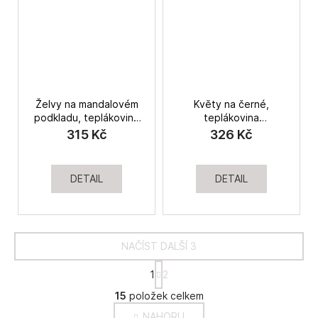
Želvy na mandalovém
Květy na černé,
podkladu, teplákovina
teplákovina
nepočesaná
nepočesaná
315 Kč
326 Kč
DETAIL
DETAIL
NAČÍST DALŠÍ 3
S
1
2
t
O
r
15
položek celkem
v
á
NAHORU