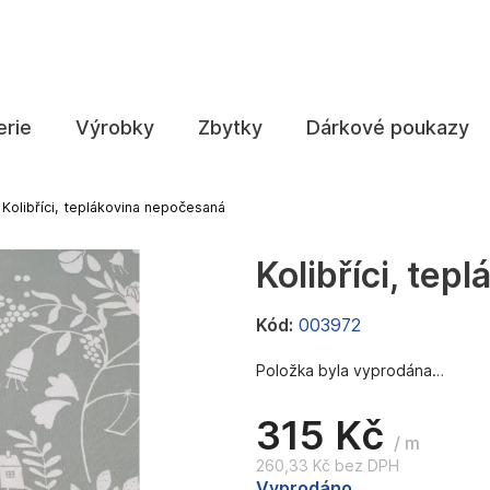
Co potřebujete najít?
erie
Výrobky
Zbytky
Dárkové poukazy
HLEDAT
Kolibříci, teplákovina nepočesaná
Kolibříci, te
Doporučujeme
Kód:
003972
Položka byla vyprodána…
315 Kč
/ m
260,33 Kč bez DPH
Měrná
Vyprodáno