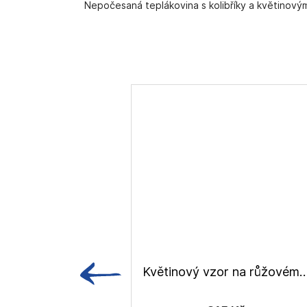
Nepočesaná teplákovina s kolibříky a květinov
Květinový vzor na růžovém podkladu, teplákovin