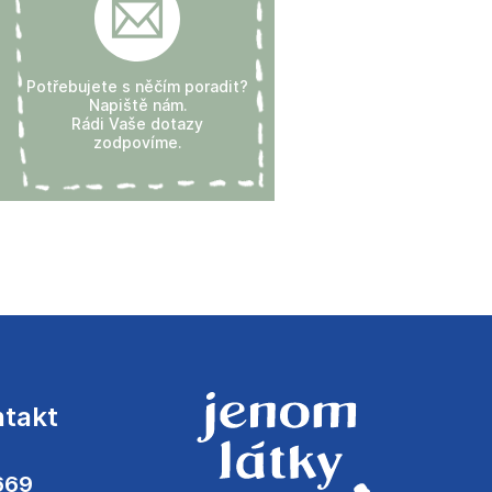
Potřebujete s něčím poradit?
Napiště nám.
Rádi Vaše dotazy
zodpovíme.
ntakt
669