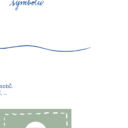
ůsobů.
...