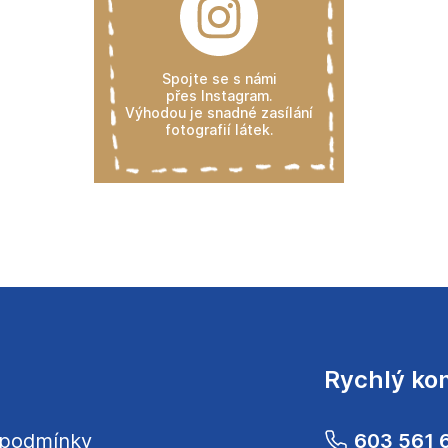
Spojte se s námi
přes Instagram.
Výhodou je snadné zasílání
fotografií látek.
Rychlý ko
 podmínky
603 561 