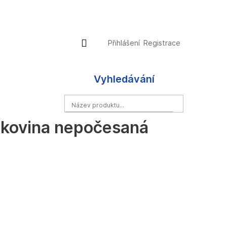
Přihlášení
Nákupní
Přihlášení
Registrace
košík
Vyhledávání
HLEDAT
plákovina nepočesaná