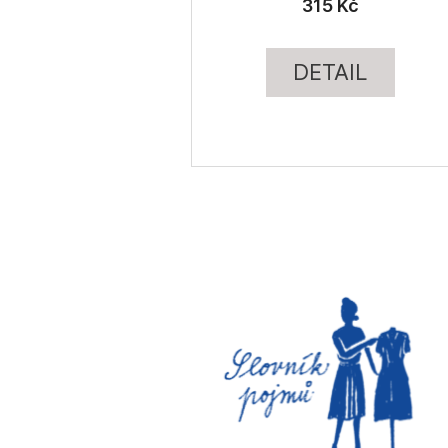
315 Kč
DETAIL