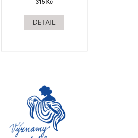
315 Kč
DETAIL
zelená