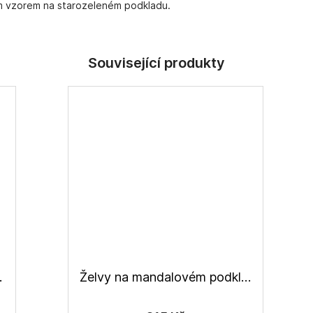
ým vzorem na starozeleném podkladu.
a nepočesaná
Želvy na mandalovém podkladu, teplákovina nepočesaná