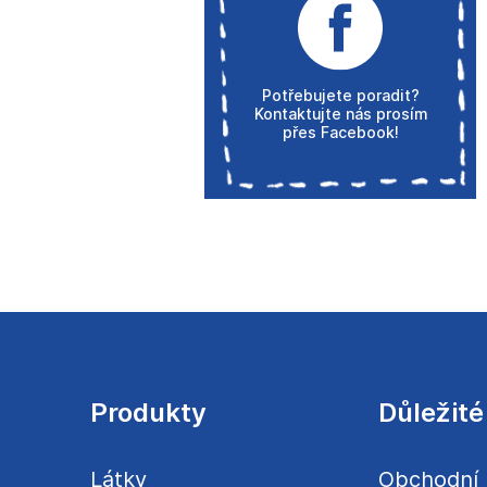
Potřebujete poradit?
Kontaktujte nás prosím
přes Facebook!
Z
á
p
a
Produkty
Důležité
t
í
Látky
Obchodní