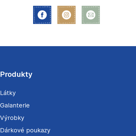
Z
á
p
a
Produkty
t
í
Látky
Galanterie
Výrobky
Dárkové poukazy