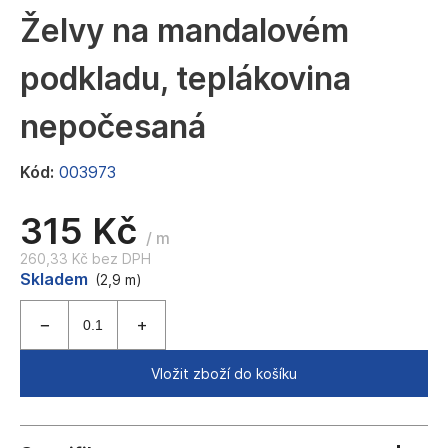
a
Želvy na mandalovém
j
podkladu, teplákovina
í
t
nepočesaná
?
Kód:
003973
315 Kč
HLEDAT
/ m
260,33 Kč bez DPH
Měrná
Skladem
(2,9 m)
cena:
D
o
p
Vložit zboží do košíku
o
r
u