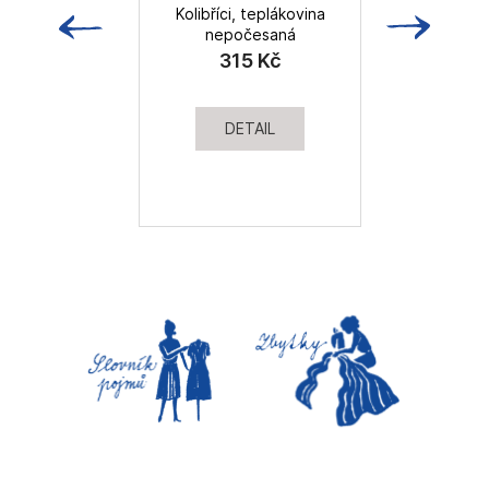
Kolibříci, teplákovina
nepočesaná
t
315 Kč
DETAIL