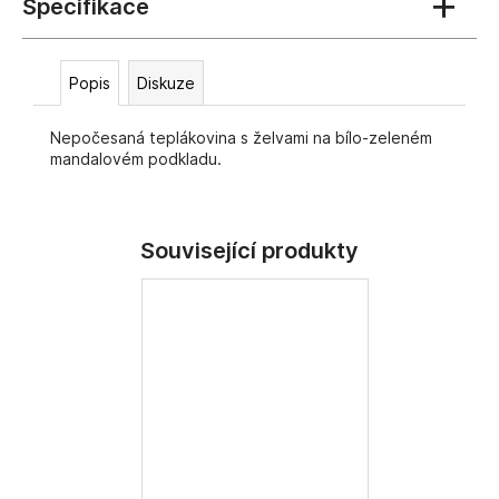
č
u
j
e
Popis
Diskuze
m
e
Nepočesaná teplákovina s želvami na bílo-zeleném
mandalovém podkladu.