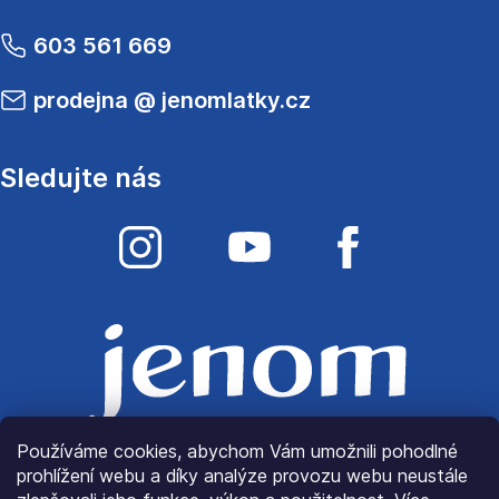
603 561 669
prodejna
@
jenomlatky.cz
Sledujte nás
Používáme cookies, abychom Vám umožnili pohodlné
prohlížení webu a díky analýze provozu webu neustále