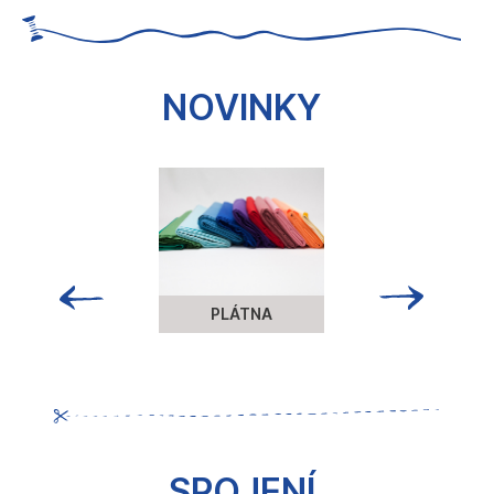
č
u
j
e
NOVINKY
m
e
PLÁTNA
SPOJENÍ