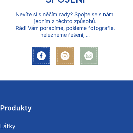
Nevíte si s něčím rady? Spojte se s námi
jedním z těchto způsobů.
Rádi Vám poradíme, pošleme fotografie,
nelezneme řešení, ...
Z
á
p
a
Produkty
t
í
Látky