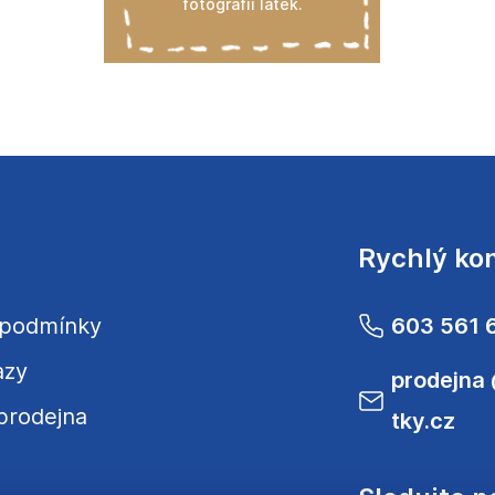
fotografií látek.
Rychlý ko
 podmínky
603 561 
azy
prodejna
prodejna
tky.cz