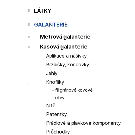
p
a
LÁTKY
n
e
GALANTERIE
l
Metrová galanterie
Kusová galanterie
Aplikace a nášivky
Brzdičky, koncovky
Jehly
Knoflíky
filigránové kovové
olivy
Nitě
Patentky
Prádlové a plavkové komponenty
Průchodky