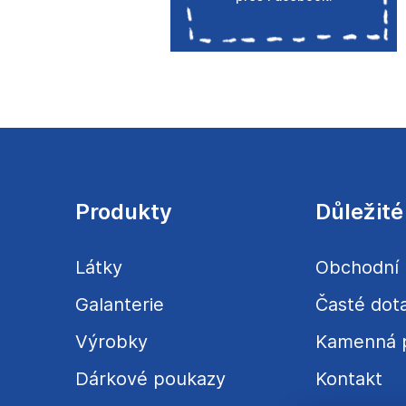
Z
á
p
a
Produkty
Důležité
t
í
Látky
Obchodní
Galanterie
Časté dot
Výrobky
Kamenná 
Dárkové poukazy
Kontakt