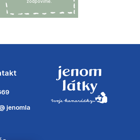
zodpovíme.
ntakt
669
@
jenomla