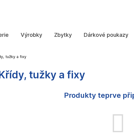
Co potřebujete najít?
erie
Výrobky
Zbytky
Dárkové poukazy
HLEDAT
dy, tužky a fixy
Křídy, tužky a fixy
Doporučujeme
Produkty teprve př