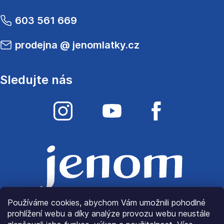
603 561 669
prodejna
@
jenomlatky.cz
Sledujte nás
Používáme cookies, abychom Vám umožnili pohodlné
prohlížení webu a díky analýze provozu webu neustále