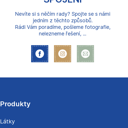
Nevíte si s něčím rady? Spojte se s námi
jedním z těchto způsobů.
Rádi Vám poradíme, pošleme fotografie,
nelezneme řešení, ...
Z
á
p
a
Produkty
t
í
Látky