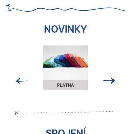
č
u
j
e
NOVINKY
m
e
PLÁTNA
SPOJENÍ