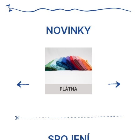
č
u
j
e
NOVINKY
m
e
PLÁTNA
SPOJENÍ