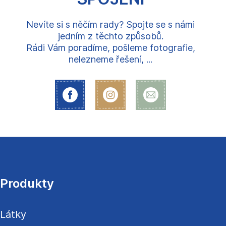
Nevíte si s něčím rady? Spojte se s námi
jedním z těchto způsobů.
Rádi Vám poradíme, pošleme fotografie,
nelezneme řešení, ...
Z
á
p
a
Produkty
t
í
Látky