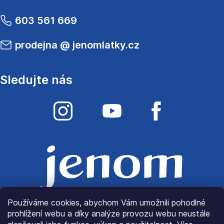
603 561 669
prodejna
@
jenomlatky.cz
Sledujte nás
Používáme cookies, abychom Vám umožnili pohodlné
prohlížení webu a díky analýze provozu webu neustále