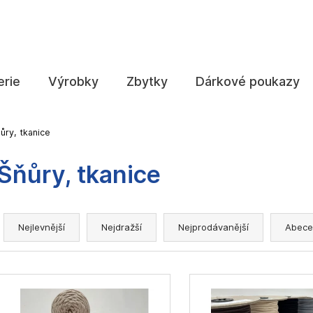
Co potřebujete najít?
erie
Výrobky
Zbytky
Dárkové poukazy
HLEDAT
ůry, tkanice
Šňůry, tkanice
Doporučujeme
Ř
a
Nejlevnější
Nejdražší
Nejprodávanější
Abece
z
e
V
n
ý
í
p