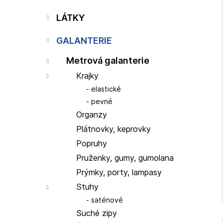
p
i
a
LÁTKY
n
e
GALANTERIE
l
Metrová galanterie
Krajky
elastické
pevné
Organzy
Plátnovky, keprovky
Popruhy
Pruženky, gumy, gumolana
Prýmky, porty, lampasy
Stuhy
saténové
Suché zipy