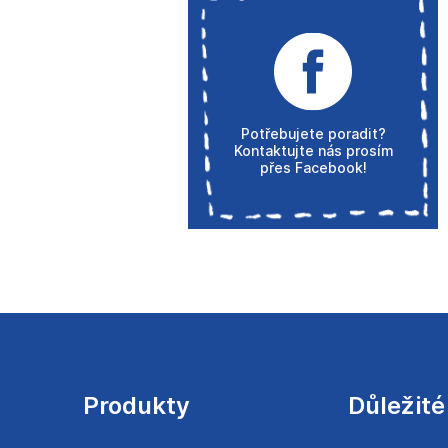
Potřebujete poradit?
Kontaktujte nás prosím
přes Facebook!
Z
á
p
a
Produkty
Důležité
t