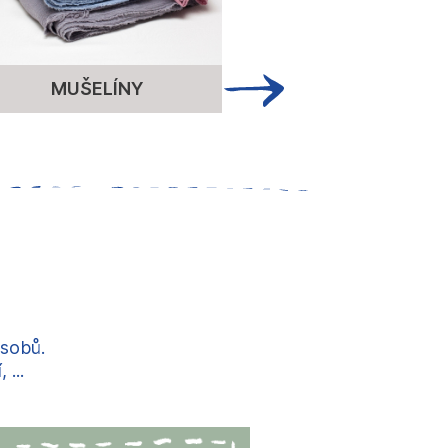
MUŠELÍNY
ÚPLET
ůsobů.
...