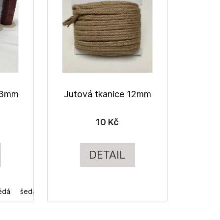
 3mm
Jutová tkanice 12mm
10 Kč
DETAIL
ědá
éžová
šedá
hnědá
černá
černá