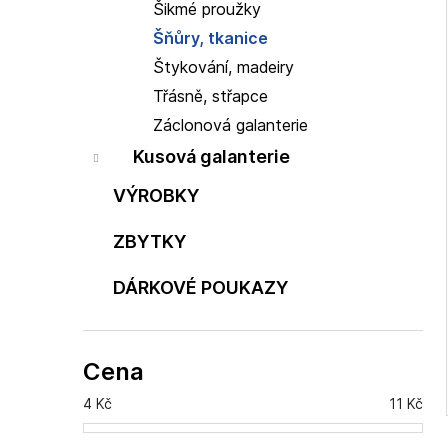
Šikmé proužky
Šňůry, tkanice
Štykování, madeiry
Třásně, střapce
Záclonová galanterie
Kusová galanterie
VÝROBKY
ZBYTKY
DÁRKOVÉ POUKAZY
Cena
4
Kč
11
Kč