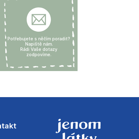
Potřebujete s něčím poradit?
Napiště nám.
Rádi Vaše dotazy
zodpovíme.
ntakt