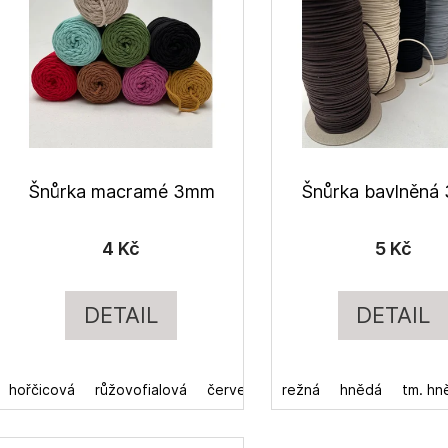
p
r
s
o
p
d
r
u
o
k
d
t
u
ů
Šnůrka macramé 3mm
Šnůrka bavlněná
k
t
4 Kč
5 Kč
ů
DETAIL
DETAIL
hořčicová
růžovofialová
červená
režná
mentolová
hnědá
zelená
tm. hn
b