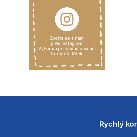
Spojte se s námi
přes Instagram.
Výhodou je snadné zasílání
fotografií látek.
Rychlý ko