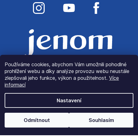
Používáme cookies, abychom Vám umožnili pohodlné
prohlížení webu a díky analýze provozu webu neustále
zlepšovali jeho funkce, výkon a použitelnost.
Více
informací
Nastavení
© Copyright 2022
JenomLátky.cz
| Všechna práva
Odmítnout
Souhlasím
vyhrazena