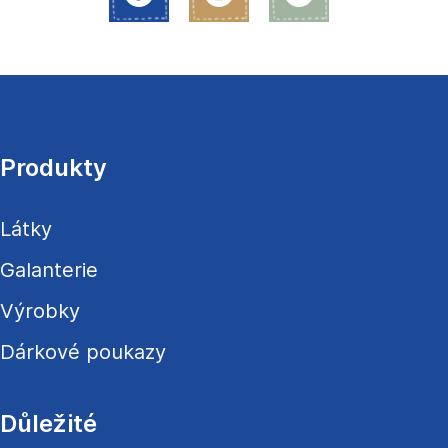
Z
á
p
a
Produkty
t
í
Látky
Galanterie
Výrobky
Dárkové poukazy
Důležité