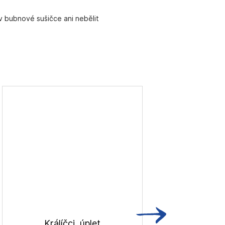
v bubnové sušičce ani nebělit
Králíčci, úplet
Du