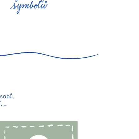
ůsobů.
...