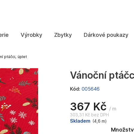
Co potřebujete najít?
erie
Výrobky
Zbytky
Dárkové poukazy
HLEDAT
í ptáčci, úplet
Vánoční ptáčci
Doporučujeme
Kód:
005646
367 Kč
/ m
303,31 Kč bez DPH
Měrná
Skladem
(4,6 m)
cena: