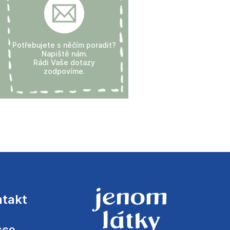
Potřebujete s něčím poradit?
Napiště nám.
Rádi Vaše dotazy
zodpovíme.
ntakt