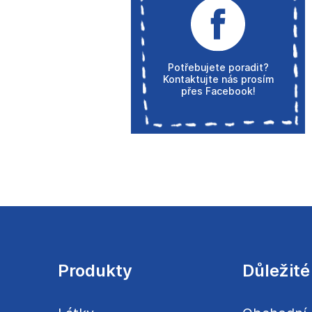
Potřebujete poradit?
Kontaktujte nás prosím
přes Facebook!
Z
á
p
a
Produkty
Důležité
t
í