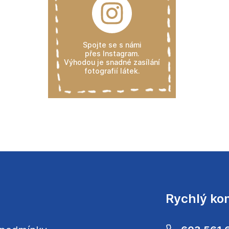
Spojte se s námi
přes Instagram.
Výhodou je snadné zasílání
fotografií látek.
Rychlý ko