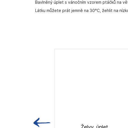
Bavlněný úplet s vánočním vzorem ptáčků na větv
Látku můžete prát jemně na 30°C, žehlit na nízk
Želvy, úplet