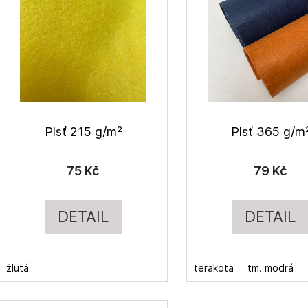
p
r
s
o
p
d
r
u
o
k
d
t
u
ů
Plsť 215 g/m²
Plsť 365 g/m
k
t
75 Kč
79 Kč
ů
DETAIL
DETAIL
žlutá
terakota
tm. modrá