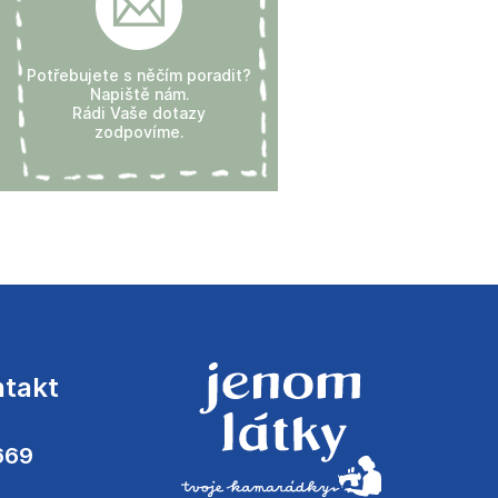
Potřebujete s něčím poradit?
Napiště nám.
Rádi Vaše dotazy
zodpovíme.
ntakt
669