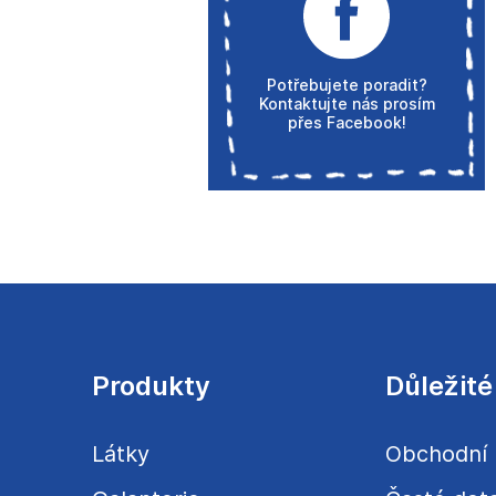
Potřebujete poradit?
Kontaktujte nás prosím
přes Facebook!
Z
á
p
a
Produkty
Důležité
t
í
Látky
Obchodní