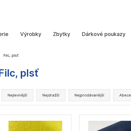
Co potřebujete najít?
erie
Výrobky
Zbytky
Dárkové poukazy
HLEDAT
Filc, plsť
Filc, plsť
Doporučujeme
Ř
a
Nejlevnější
Nejdražší
Nejprodávanější
Abece
z
e
V
n
ý
í
p