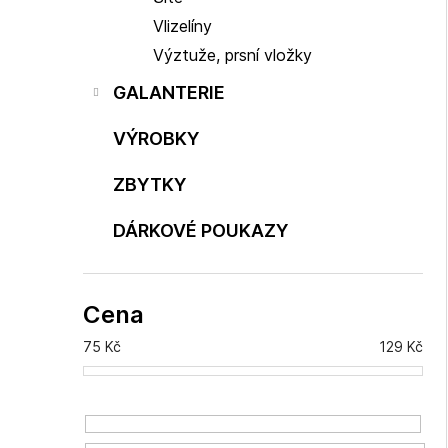
Vlizelíny
Výztuže, prsní vložky
GALANTERIE
VÝROBKY
ZBYTKY
DÁRKOVÉ POUKAZY
Cena
75
Kč
129
Kč