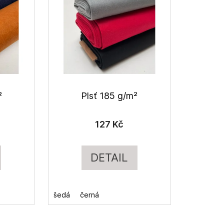
²
Plsť 185 g/m²
127 Kč
DETAIL
šedá
černá