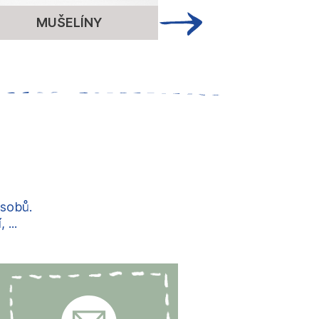
MUŠELÍNY
ÚPLET
ůsobů.
...