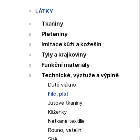
p
i
a
LÁTKY
n
Tkaniny
e
l
Pleteniny
Imitace kůží a kožešin
Tyly a krajkoviny
Funkční materiály
Technické, výztuže a výplně
Duté vlákno
Filc, plsť
Jutové tkaniny
Klíženky
Netkané textílie
Rouno, vatelín
Sítě