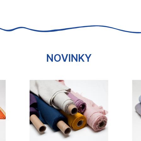
u
NOVINKY