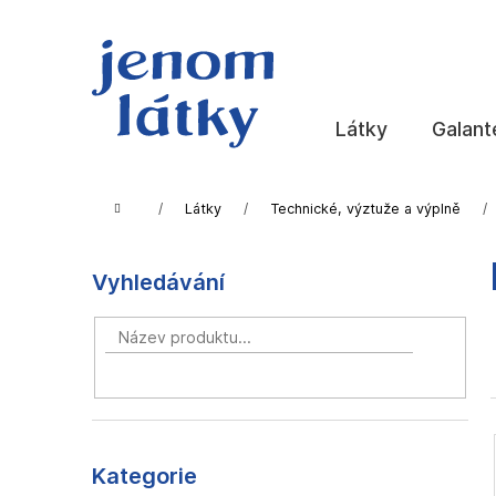
K
Přejít
na
o
obsah
Zpět
Zpět
š
do
do
í
k
obchodu
obchodu
Látky
Galant
Domů
Látky
Technické, výztuže a výplně
P
o
Vyhledávání
s
t
r
a
HLEDAT
n
n
Přeskočit
í
kategorie
Kategorie