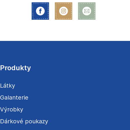
Z
á
p
a
Produkty
t
í
Látky
Galanterie
Výrobky
Dárkové poukazy