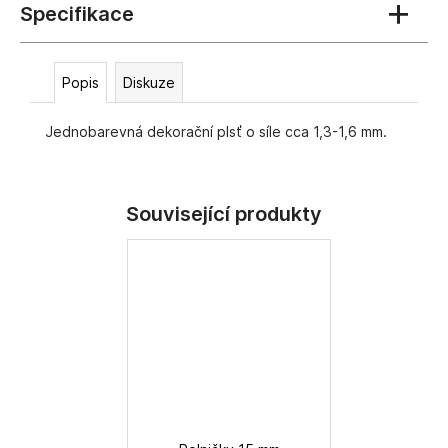
č
u
j
e
Popis
Diskuze
m
e
Jednobarevná dekorační plsť o síle cca 1,3-1,6 mm.