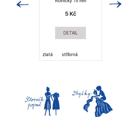
Rolničky 15 mm
5 Kč
DETAIL
zlatá
stříbrná
bí