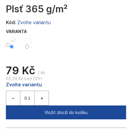
a
Plsť 365 g/m²
j
í
Kód:
Zvolte variantu
t
VARIANTA
?
79 Kč
HLEDAT
/ m
65,29 Kč bez DPH
Měrná
Zvolte variantu
cena:
D
o
p
Vložit zboží do košíku
o
r
u