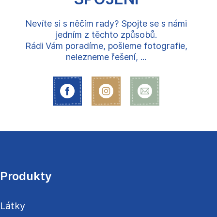
Nevíte si s něčím rady? Spojte se s námi
jedním z těchto způsobů.
Rádi Vám poradíme, pošleme fotografie,
nelezneme řešení, ...
Z
á
p
a
Produkty
t
í
Látky