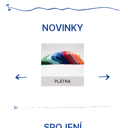
č
u
j
e
NOVINKY
m
e
PLÁTNA
SPOJENÍ