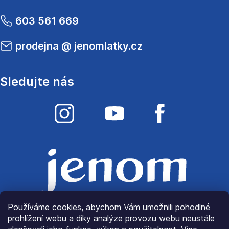
603 561 669
prodejna
@
jenomlatky.cz
Sledujte nás
Používáme cookies, abychom Vám umožnili pohodlné
prohlížení webu a díky analýze provozu webu neustále