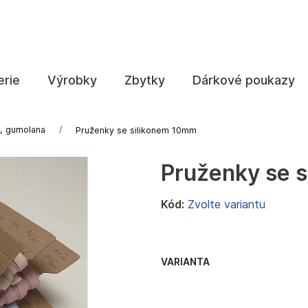
Co potřebujete najít?
erie
Výrobky
Zbytky
Dárkové poukazy
HLEDAT
, gumolana
Pruženky se silikonem 10mm
Pruženky se 
Doporučujeme
Kód:
Zvolte variantu
VARIANTA