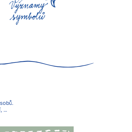
ůsobů.
...