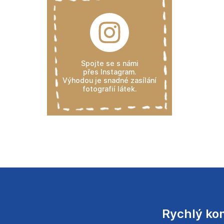
Spojte se s námi
přes Instagram.
Výhodou je snadné zasílání
fotografií látek.
Rychlý ko