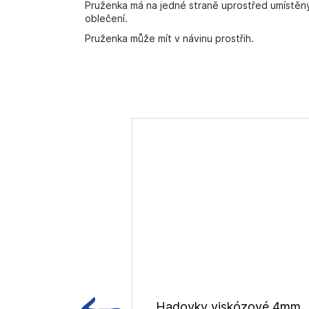
Pruženka má na jedné straně uprostřed umístěný 
oblečení.
Pruženka může mít v návinu prostřih.
Hadovky viskózové 4mm