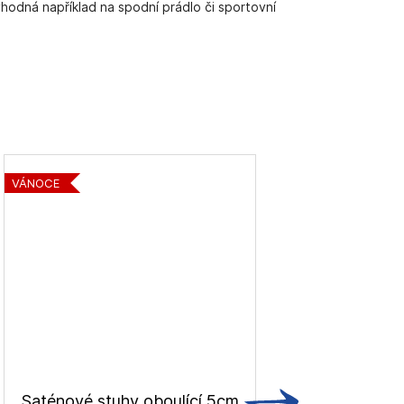
vhodná například na spodní prádlo či sportovní
VÁNOCE
Saténové stuhy oboulící 5cm
Prýme