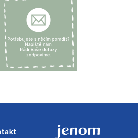
Potřebujete s něčím poradit?
Napiště nám.
Rádi Vaše dotazy
zodpovíme.
ntakt