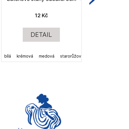
12 Kč
DETAIL
bílá
krémová
medová
starorůžová
tm. starorůžová
červená
f