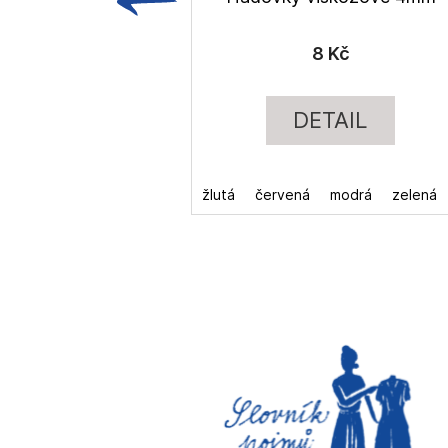
8 Kč
DETAIL
žlutá
červená
modrá
zelená