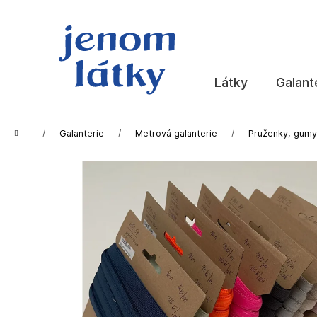
K
Přejít
na
o
obsah
Zpět
Zpět
š
do
do
í
k
obchodu
obchodu
Látky
Galant
Domů
Galanterie
Metrová galanterie
Pruženky, gumy