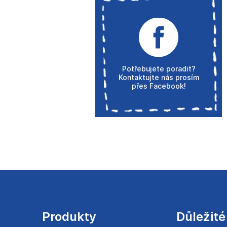
Potřebujete poradit?
Kontaktujte nás prosím
přes Facebook!
Z
á
p
a
Produkty
Důležité