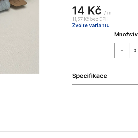
14 Kč
/ m
11,57 Kč bez DPH
Měrná
Zvolte variantu
cena: