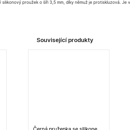
silikonový proužek o šíři 3,5 mm, díky němuž je protiskluzová. Je 
Černá pruženka se silikonem 10mm