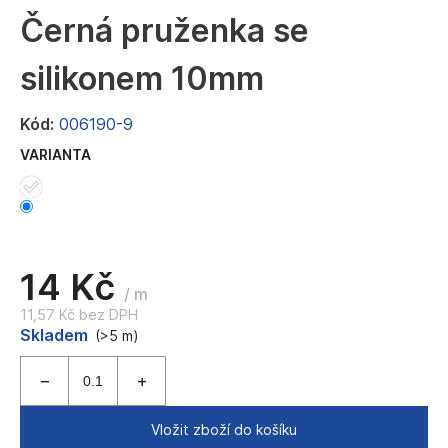
a
Černá pruženka se
j
silikonem 10mm
í
t
Kód:
006190-9
?
VARIANTA
HLEDAT
14 Kč
/ m
11,57 Kč bez DPH
D
Měrná
Skladem
(>5 m)
o
cena:
p
o
r
u
Vložit zboží do košíku