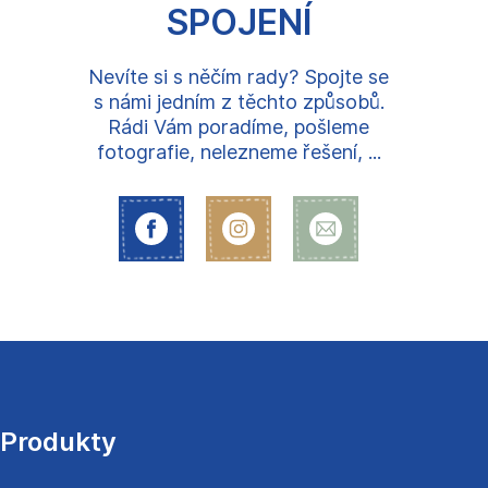
SPOJENÍ
Nevíte si s něčím rady? Spojte se
s námi jedním z těchto způsobů.
Rádi Vám poradíme, pošleme
fotografie, nelezneme řešení, ...
Z
á
p
a
Produkty
t