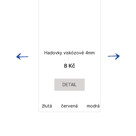
Hadovky viskózové 4mm
8 Kč
DETAIL
žlutá
červená
modrá
zelená
o