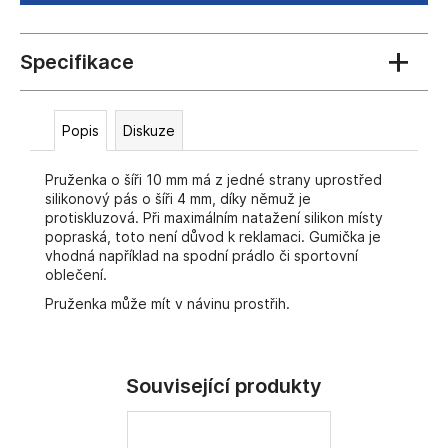
č
u
j
e
m
e
Popis
Diskuze
Pruženka o šíři 10 mm má z jedné strany uprostřed
silikonový pás o šíři 4 mm, díky němuž je
protiskluzová. Při maximálním natažení silikon místy
popraská, toto není důvod k reklamaci. Gumička je
vhodná například na spodní prádlo či sportovní
oblečení.
Pruženka může mít v návinu prostřih.