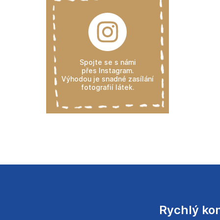
Spojte se s námi
přes Instagram.
Výhodou je snadné zasílání
fotografií látek.
Rychlý ko