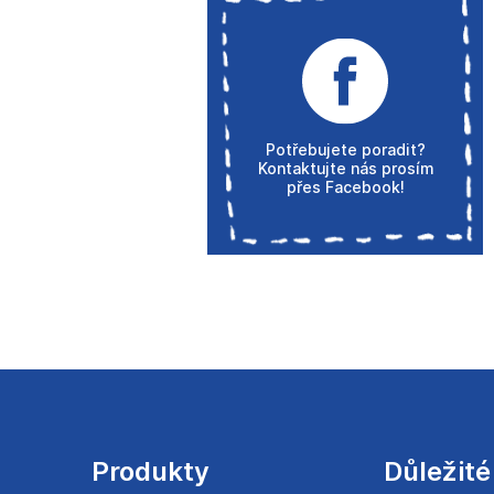
Potřebujete poradit?
Kontaktujte nás prosím
přes Facebook!
Z
á
p
a
Produkty
Důležité