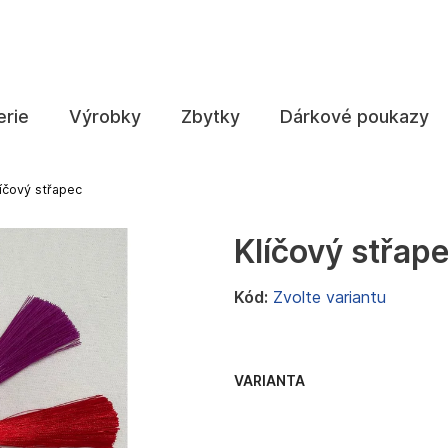
Co potřebujete najít?
erie
Výrobky
Zbytky
Dárkové poukazy
HLEDAT
líčový střapec
Klíčový střap
Doporučujeme
Kód:
Zvolte variantu
VARIANTA