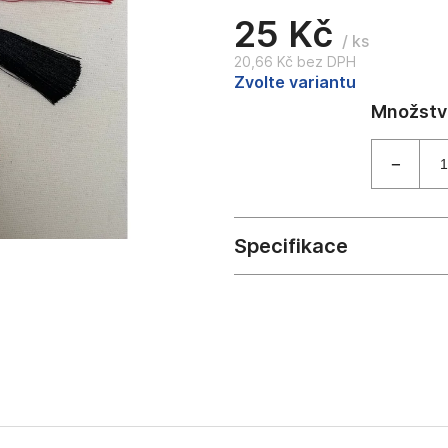
25 Kč
/ ks
20,66 Kč bez DPH
Měrná
Zvolte variantu
cena: