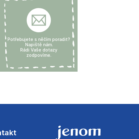
Potřebujete s něčím poradit?
Napiště nám.
Rádi Vaše dotazy
zodpovíme.
ntakt