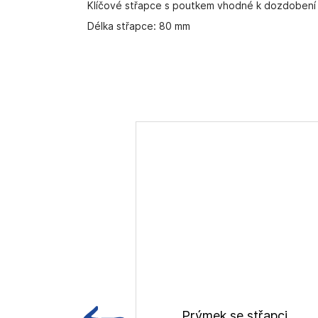
Klíčové střapce s poutkem vhodné k dozdobení t
Délka střapce: 80 mm
Prýmek se střapci