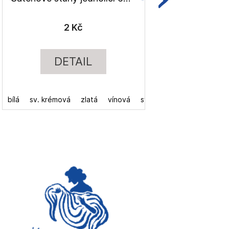
2 Kč
DETAIL
bílá
sv. krémová
zlatá
vínová
sv. modrá
tm. modrá
šedá
čer