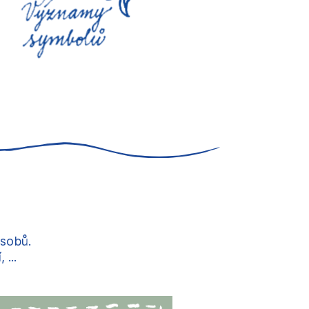
ůsobů.
...