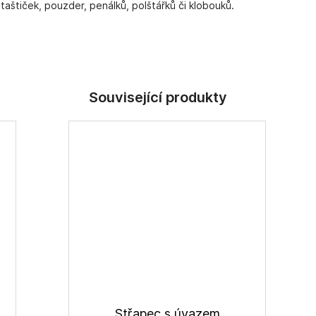
aštiček, pouzder, penálků, polštářků či klobouků.
Střapec s úvazem