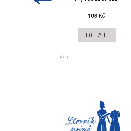
109 Kč
DETAIL
zlatá