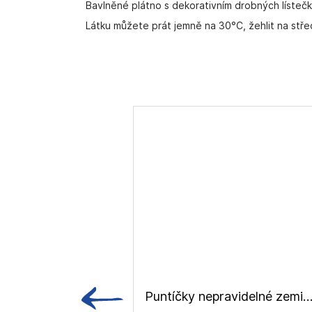
Bavlněné plátno s dekorativním drobných lísteč
Látku můžete prát jemně na 30°C, žehlit na stře
Puntíčky nepravidelné zemité barvy, bavlněné plá