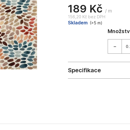
189 Kč
/ m
156,20 Kč bez DPH
Měrná
Skladem
(>5 m)
cena: