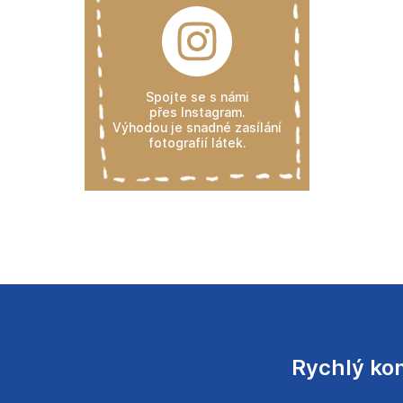
Spojte se s námi
přes Instagram.
Výhodou je snadné zasílání
fotografií látek.
Rychlý ko