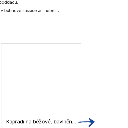
 podkladu.
 v bubnové sušičce ani nebělit.
Kapradí na béžové, bavlněné plátno