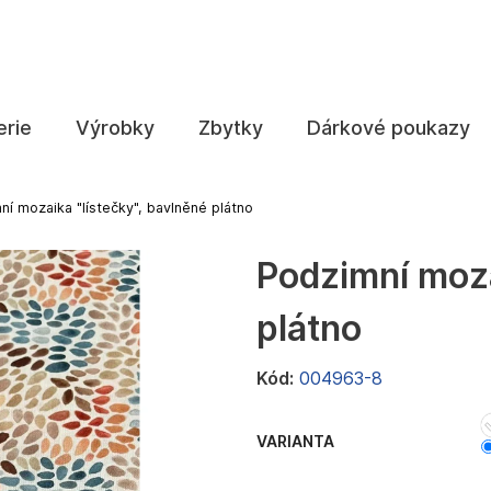
Co potřebujete najít?
erie
Výrobky
Zbytky
Dárkové poukazy
HLEDAT
ní mozaika "lístečky", bavlněné plátno
Podzimní moza
Doporučujeme
plátno
Kód:
004963-8
VARIANTA