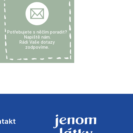
Potřebujete s něčím poradit?
Napiště nám.
Rádi Vaše dotazy
zodpovíme.
ntakt