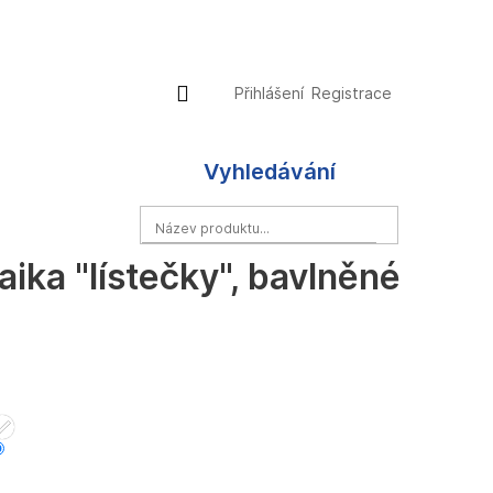
Přihlášení
Nákupní
Přihlášení
Registrace
košík
Vyhledávání
HLEDAT
ika "lístečky", bavlněné