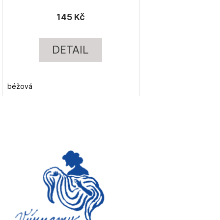
145 Kč
DETAIL
béžová