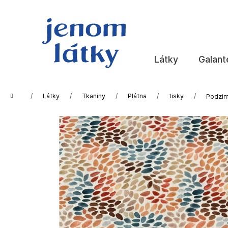
K
Přejít
na
o
obsah
Zpět
Zpět
š
do
do
í
k
obchodu
obchodu
Látky
Galant
Domů
Látky
Tkaniny
Plátna
tisky
Podzim