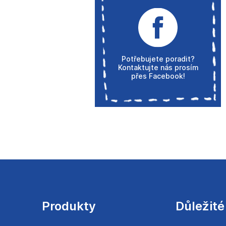
Potřebujete poradit?
Kontaktujte nás prosím
přes Facebook!
Z
á
p
a
Produkty
Důležité
t