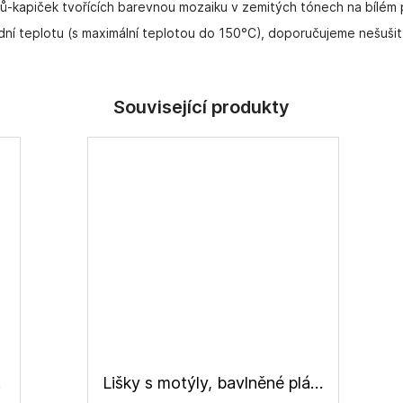
ků-kapiček tvořících barevnou mozaiku v zemitých tónech na bílém
dní teplotu (s maximální teplotou do 150°C), doporučujeme nešušit
tno
Lišky s motýly, bavlněné plátno