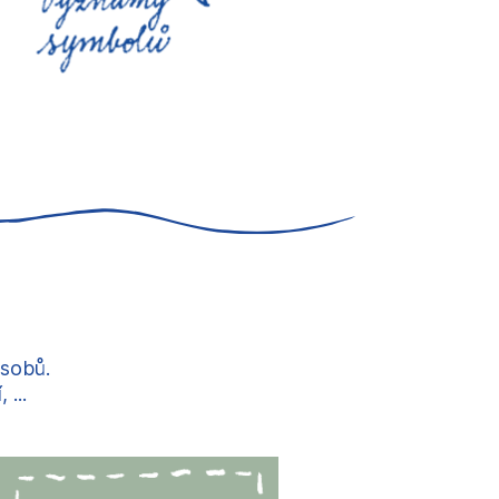
ůsobů.
...