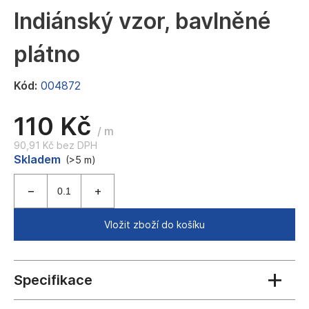
a
Indiánský vzor, bavlněné
j
plátno
í
t
Kód:
004872
?
110 Kč
/ m
90,91 Kč bez DPH
Měrná
Skladem
HLEDAT
(>5 m)
cena:
D
Vložit zboží do košíku
o
p
o
r
u