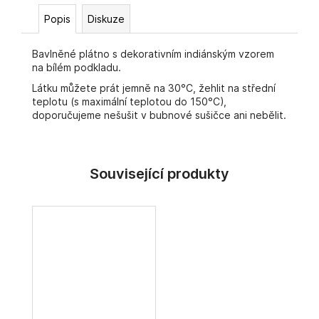
č
u
Popis
Diskuze
j
e
Bavlněné plátno s dekorativním indiánským vzorem
m
na bílém podkladu.
e
Látku můžete prát jemně na 30°C, žehlit na střední
teplotu (s maximální teplotou do 150°C),
doporučujeme nešušit v bubnové sušičce ani nebělit.