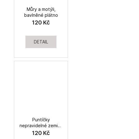
Můry a motýli,
bavlněné plátno
120 Kč
DETAIL
Puntíčky
nepravidelné zemité
barvy, bavlněné
120 Kč
plátno