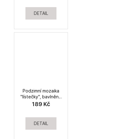
DETAIL
Podzimní mozaika
"lístečky", bavlněné
plátno
189 Kč
DETAIL