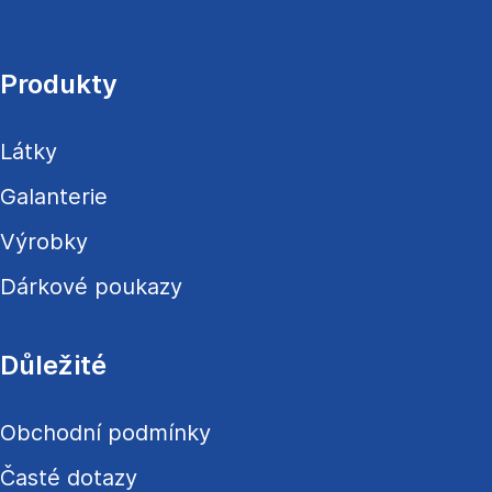
á
p
a
Produkty
t
í
Látky
Galanterie
Výrobky
Dárkové poukazy
Důležité
Obchodní podmínky
Časté dotazy