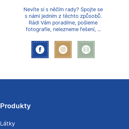
Nevíte si s něčím rady? Spojte se
s námi jedním z těchto způsobů.
Rádi Vám poradíme, pošleme
fotografie, nelezneme řešení, ...
Z
á
p
a
Produkty
t
í
Látky