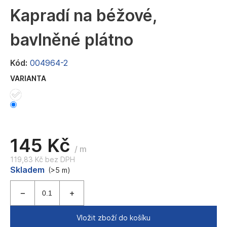
a
Kapradí na béžové,
j
bavlněné plátno
í
t
Kód:
004964-2
?
VARIANTA
HLEDAT
145 Kč
/ m
119,83 Kč bez DPH
D
Měrná
Skladem
(>5 m)
o
cena:
p
o
r
u
Vložit zboží do košíku