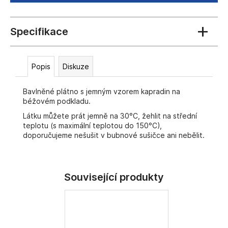
č
u
j
e
m
e
Popis
Diskuze
Bavlněné plátno s jemným vzorem kapradin na
béžovém podkladu.
Látku můžete prát jemně na 30°C, žehlit na střední
teplotu (s maximální teplotou do 150°C),
doporučujeme nešušit v bubnové sušičce ani nebělit.