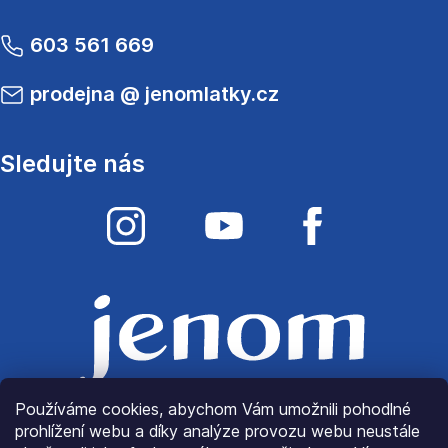
603 561 669
prodejna
@
jenomlatky.cz
Sledujte nás
Používáme cookies, abychom Vám umožnili pohodlné
prohlížení webu a díky analýze provozu webu neustále