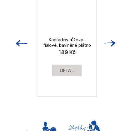
Kapradiny růžovo-
fialové, bavlněné plátno
189 Kč
DETAIL
sk