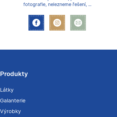
fotografie, nelezneme řešení, ...
Z
á
p
a
Produkty
t
í
Látky
Galanterie
Výrobky