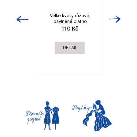
Velké květy růžové,
D
bavlněné plátno
110 Kč
DETAIL