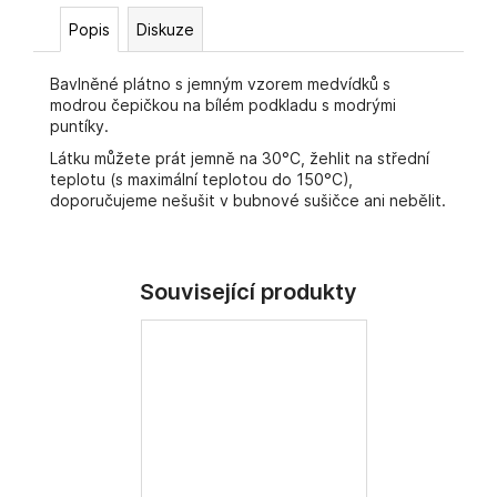
č
u
Popis
Diskuze
j
e
Bavlněné plátno s jemným vzorem medvídků s
m
modrou čepičkou na bílém podkladu s modrými
e
puntíky.
Látku můžete prát jemně na 30°C, žehlit na střední
teplotu (s maximální teplotou do 150°C),
doporučujeme nešušit v bubnové sušičce ani nebělit.