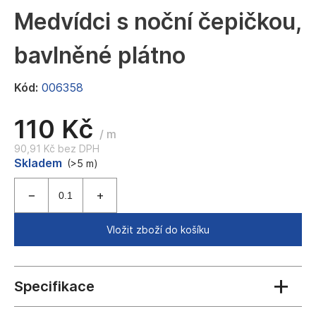
a
Medvídci s noční čepičkou,
j
bavlněné plátno
í
t
Kód:
006358
?
110 Kč
/ m
90,91 Kč bez DPH
Měrná
Skladem
HLEDAT
(>5 m)
cena:
D
Vložit zboží do košíku
o
p
o
r
u