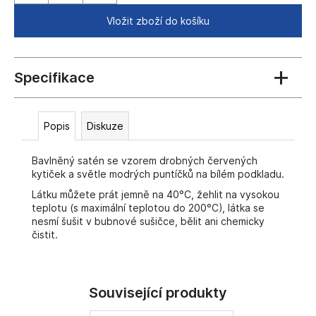
č
u
Vložit zboží do košíku
j
e
m
e
Popis
Diskuze
Bavlněný satén se vzorem drobných červených
kytiček a světle modrých puntíčků na bílém podkladu.
Látku můžete prát jemně na 40°C, žehlit na vysokou
teplotu (s maximální teplotou do 200°C), látka se
nesmí šušit v bubnové sušičce, bělit ani chemicky
čistit.