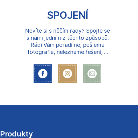
SPOJENÍ
Nevíte si s něčím rady? Spojte se
s námi jedním z těchto způsobů.
Rádi Vám poradíme, pošleme
fotografie, nelezneme řešení, ...
Z
á
p
a
Produkty