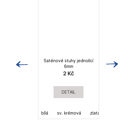
Saténové stuhy jednolící
D
6mm
2 Kč
DETAIL
bílá
sv. krémová
zlatá
vínová
s