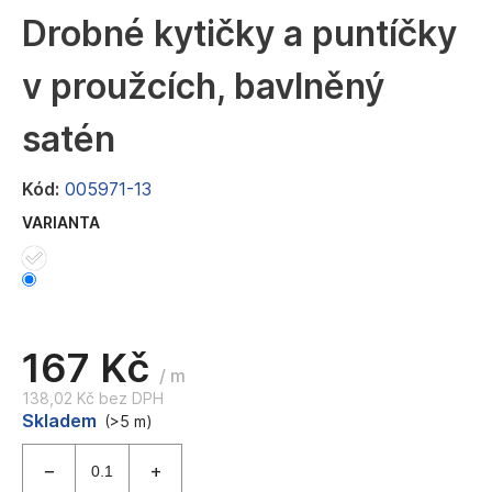
a
Drobné kytičky a puntíčky
j
v proužcích, bavlněný
í
t
satén
?
Kód:
005971-13
VARIANTA
HLEDAT
D
167 Kč
o
/ m
p
138,02 Kč bez DPH
Měrná
Skladem
o
(>5 m)
cena:
r
u