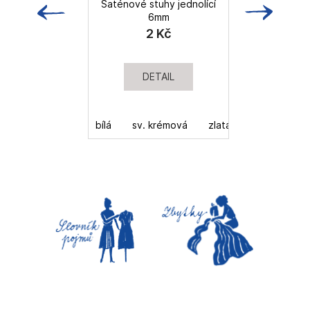
Saténové stuhy jednolící
D
6mm
2 Kč
DETAIL
bílá
sv. krémová
zlatá
vínová
s