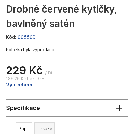
a
Drobné červené kytičky,
j
bavlněný satén
í
t
Kód:
005509
?
Položka byla vyprodána…
229 Kč
HLEDAT
/ m
189,26 Kč bez DPH
Měrná
Vyprodáno
cena:
D
o
p
o
r
u
Popis
Diskuze