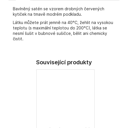
č
u
Bavlněný satén se vzorem drobných červených
j
kytiček na tmavě modrém podkladu.
e
Látku můžete prát jemně na 40°C, žehlit na vysokou
m
teplotu (s maximální teplotou do 200°C), látka se
e
nesmí šušit v bubnové sušičce, bělit ani chemicky
čistit.