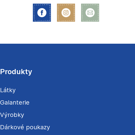
Z
á
p
a
Produkty
t
í
Látky
Galanterie
Výrobky
Dárkové poukazy