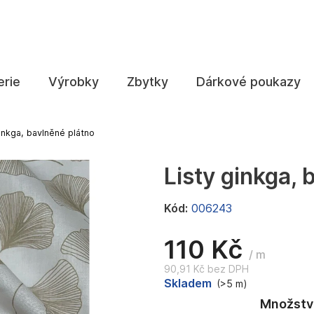
Co potřebujete najít?
erie
Výrobky
Zbytky
Dárkové poukazy
HLEDAT
inkga, bavlněné plátno
Listy ginkga, 
Doporučujeme
Kód:
006243
110 Kč
/ m
90,91 Kč bez DPH
Měrná
Skladem
(>5 m)
cena: