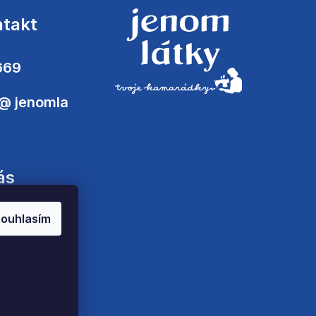
ntakt
669
@
jenomla
ás
ouhlasím
zena