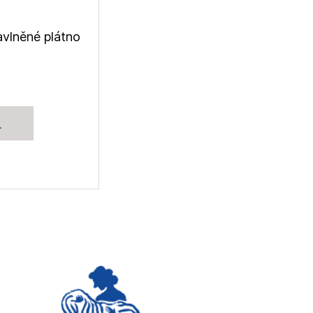
avlněné plátno
L