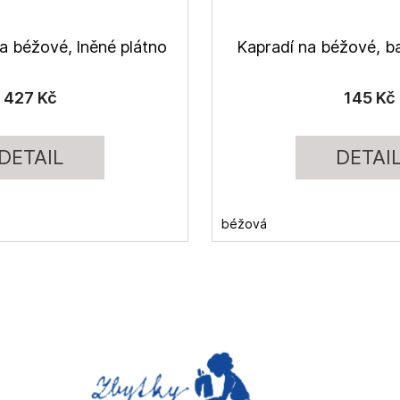
na béžové, lněné plátno
Kapradí na béžové, b
427 Kč
145 Kč
DETAIL
DETAI
béžová