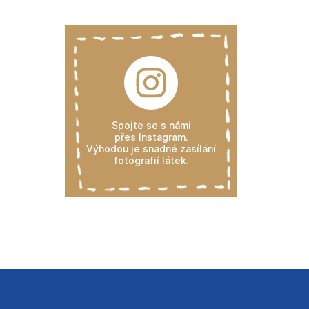
Spojte se s námi
přes Instagram.
Výhodou je snadné zasílání
fotografií látek.