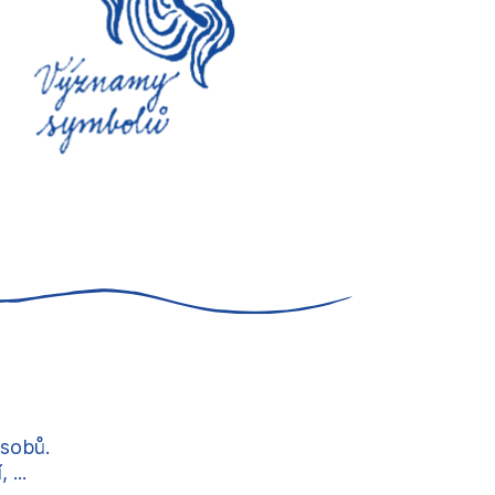
ůsobů.
...