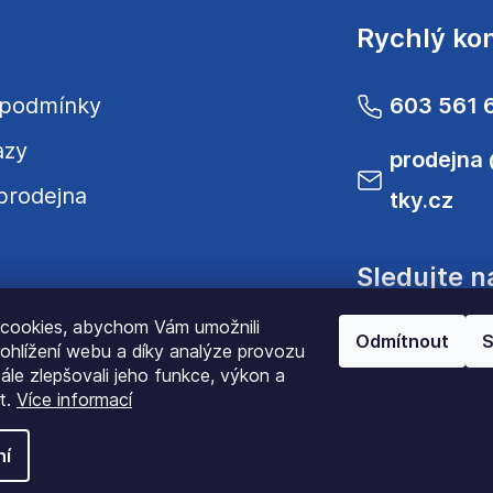
Rychlý ko
 podmínky
603 561 
azy
prodejna
prodejna
tky.cz
Sledujte n
cookies, abychom Vám umožnili
Odmítnout
S
ohlížení webu a díky analýze provozu
le zlepšovali jeho funkce, výkon a
t.
Více informací
ní
opyright 2022
JenomLátky.cz
| Všechna práva vyhra