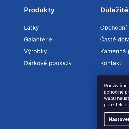
p
a
Produkty
Důležité
t
í
Látky
Obchodní
Galanterie
Časté dot
Výrobky
Kamenná 
Dárkové poukazy
Kontakt
Používáme 
pohodlné pr
webu neustá
použitelnos
Nastave
© C