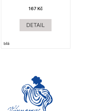
167 Kč
DETAIL
bílá