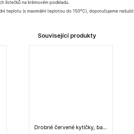
ch lístečků na krémovém podkladu.
dní teplotu (s maximální teplotou do 150°C), doporučujeme nešušit
Drobné červené kytičky, bavlněný satén