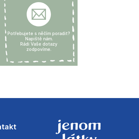
Potřebujete s něčím poradit?
Napiště nám.
Rádi Vaše dotazy
zodpovíme.
ntakt