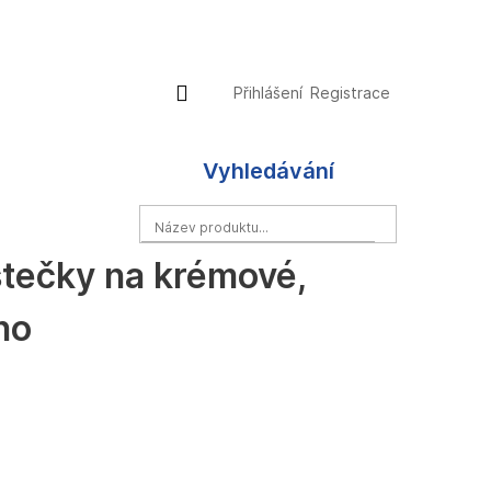
Přihlášení
Nákupní
Přihlášení
Registrace
košík
Vyhledávání
HLEDAT
ístečky na krémové,
no