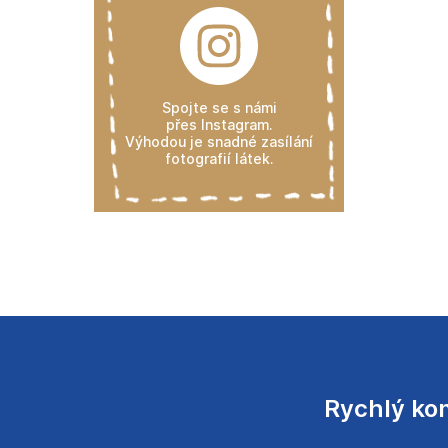
Spojte se s námi
přes Instagram.
Výhodou je snadné zasílání
fotografií látek.
Rychlý ko