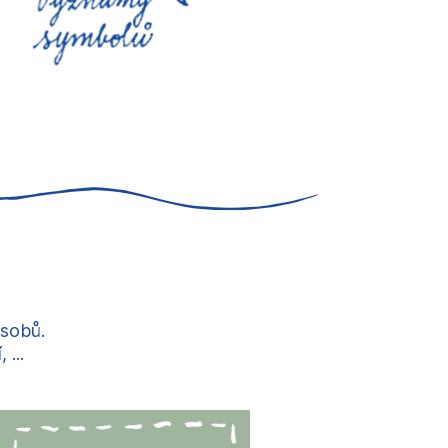
ůsobů.
...