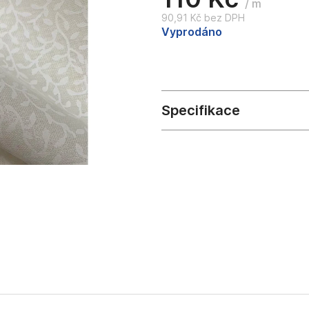
/ m
90,91 Kč bez DPH
Měrná
Vyprodáno
cena: