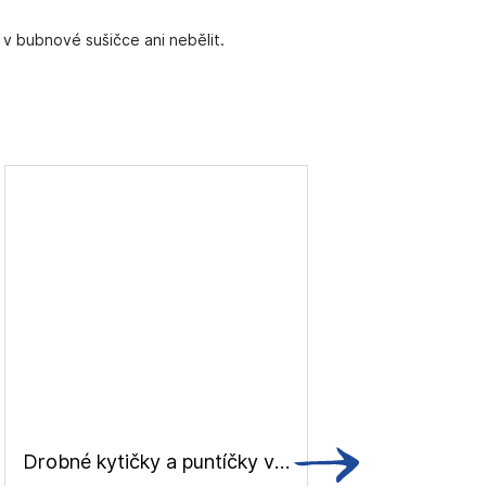
 v bubnové sušičce ani nebělit.
Drobné kytičky a puntíčky v proužcích, bavlněný satén