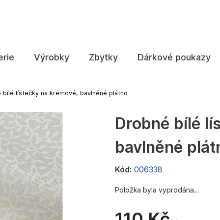
Co potřebujete najít?
erie
Výrobky
Zbytky
Dárkové poukazy
HLEDAT
 bílé lístečky na krémové, bavlněné plátno
Drobné bílé l
Doporučujeme
bavlněné plát
Kód:
006338
Položka byla vyprodána…
110 Kč