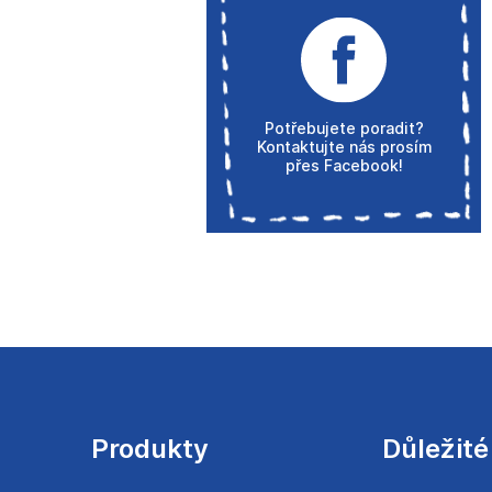
Potřebujete poradit?
Kontaktujte nás prosím
přes Facebook!
Z
á
p
a
Produkty
Důležité
t