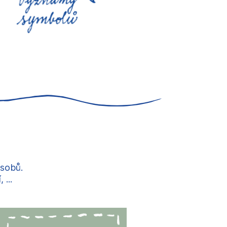
ůsobů.
...