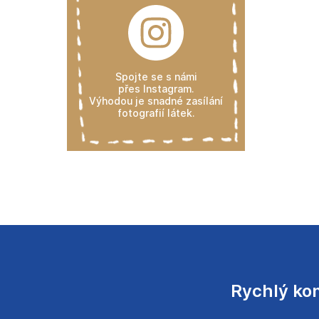
Spojte se s námi
přes Instagram.
Výhodou je snadné zasílání
fotografií látek.
Rychlý ko