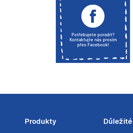
Potřebujete poradit?
Kontaktujte nás prosím
přes Facebook!
Z
á
p
a
Produkty
Důležité
t