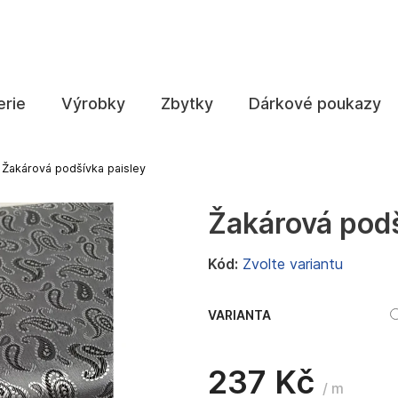
Co potřebujete najít?
erie
Výrobky
Zbytky
Dárkové poukazy
HLEDAT
Žakárová podšívka paisley
Žakárová podš
Doporučujeme
Kód:
Zvolte variantu
VARIANTA
237 Kč
/ m