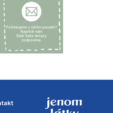
Potřebujete s něčím poradit?
Napiště nám.
Rádi Vaše dotazy
zodpovíme.
ntakt