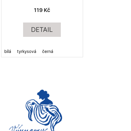
119 Kč
DETAIL
bílá
tyrkysová
černá
bílá
žlutá