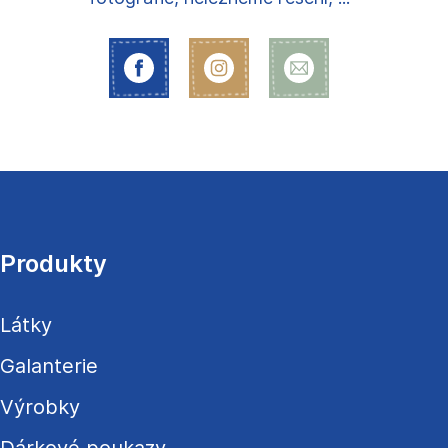
Z
á
p
a
Produkty
t
í
Látky
Galanterie
Výrobky