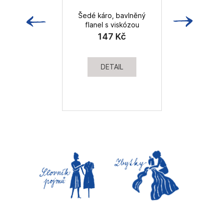
Šedé káro, bavlněný
flanel s viskózou
147 Kč
DETAIL