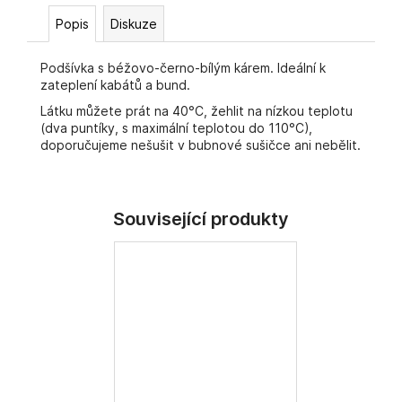
č
u
Popis
Diskuze
j
e
Podšívka s béžovo-černo-bílým kárem. Ideální k
m
zateplení kabátů a bund.
e
Látku můžete prát na 40°C, žehlit na nízkou teplotu
(dva puntíky, s maximální teplotou do 110°C),
doporučujeme nešušit v bubnové sušičce ani nebělit.