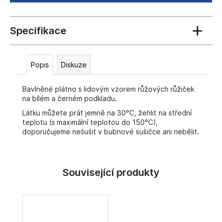
č
u
j
e
m
e
Popis
Diskuze
Bavlněné plátno s lidovým vzorem růžových růžiček
na bílém a černém podkladu.
Látku můžete prát jemně na 30°C, žehlit na střední
teplotu (s maximální teplotou do 150°C),
doporučujeme nešušit v bubnové sušičce ani nebělit.