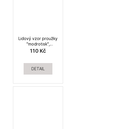
Lidový vzor proužky
"modrotisk",
bavlněné plátno
110 Kč
DETAIL