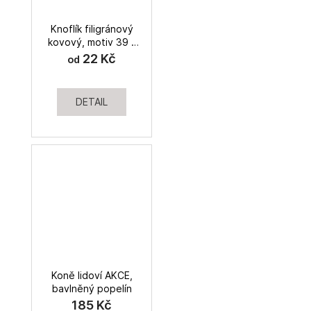
Knoflík filigránový
kovový, motiv 39 -
DOPRODEJ
22 Kč
od
DETAIL
Koně lidoví AKCE,
bavlněný popelín
185 Kč