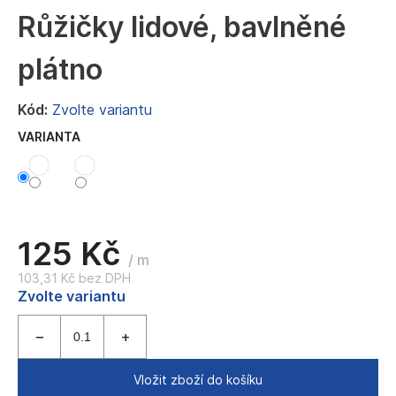
a
Růžičky lidové, bavlněné
j
plátno
í
t
Kód:
Zvolte variantu
?
VARIANTA
HLEDAT
125 Kč
/ m
103,31 Kč bez DPH
D
Měrná
Zvolte variantu
o
cena:
p
o
r
u
Vložit zboží do košíku