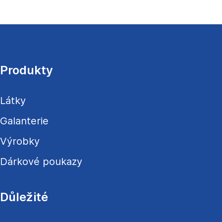
Z
á
p
a
Produkty
t
í
Látky
Galanterie
Výrobky
Dárkové poukazy
Důležité