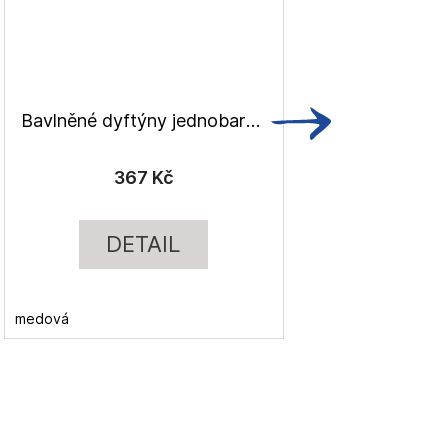
Bavlněné dyftýny jednobarevné 270g/m2
367 Kč
DETAIL
medová
medová