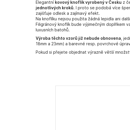
Elegantní
kovový knoflík vyrobený v Česku
z če
jednotlivých kroků
. I proto se podobá více šper
zajišťuje odlesk a zajímavý efekt.
Na knoflíku nejsou použita žádná lepidla ani dalš
Filigránový knoflík bude výjimečným doplňkem vaš
luxusních batohů.
Výroba těchto vzorů již nebude obnovena
, je
18mm a 23mm) a barevné resp. povrchové úpravy (
Pokud si přejete objednat výrazně větší množství 