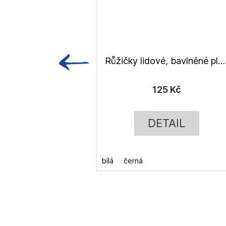
Růžičky lidové, bavlněné plátno
125 Kč
DETAIL
bílá
černá