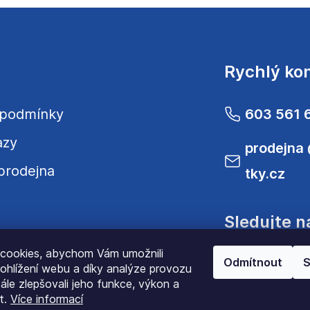
Rychlý ko
 podmínky
603 561 
azy
prodejna
prodejna
tky.cz
Sledujte n
cookies, abychom Vám umožnili
Odmítnout
S
ohlížení webu a díky analýze provozu
le zlepšovali jeho funkce, výkon a
t.
Více informací