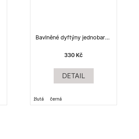
Bavlněné dyftýny jednobarevné
330 Kč
DETAIL
žlutá
černá