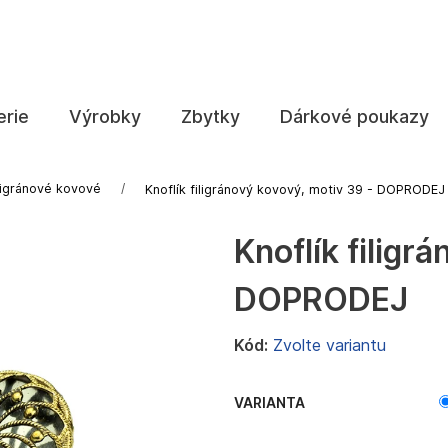
Co potřebujete najít?
erie
Výrobky
Zbytky
Dárkové poukazy
HLEDAT
iligránové kovové
Knoflík filigránový kovový, motiv 39 - DOPRODEJ
Knoflík filigr
Doporučujeme
DOPRODEJ
Kód:
Zvolte variantu
VARIANTA