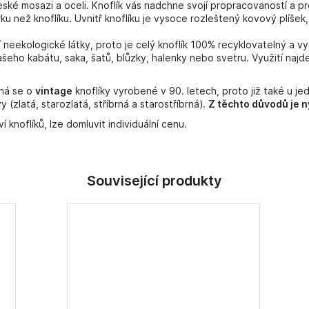
ské mosazi a oceli. Knoflík vás nadchne svojí propracovaností a pr
ku než knoflíku. Uvnitř knoflíku je vysoce rozleštený kovový plíše
í neekologické látky, proto je celý knoflík 100% recyklovatelný a vy
eho kabátu, saka, šatů, blůzky, halenky nebo svetru. Využití najde 
dná se o
vintage
knoflíky vyrobené v 90. letech, proto již také u je
zlatá, starozlatá, stříbrná a starostříbrná).
Z těchto důvodů je n
knoflíků, lze domluvit individuální cenu.