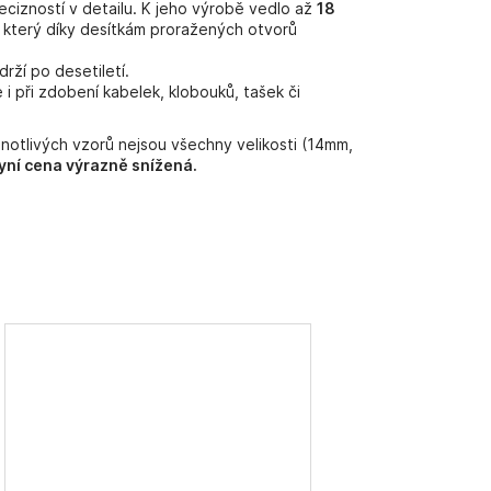
ecizností v detailu. K jeho výrobě vedlo až
18
k, který díky desítkám proražených otvorů
drží po desetiletí.
i při zdobení kabelek, klobouků, tašek či
dnotlivých vzorů nejsou všechny velikosti (14mm,
yní cena výrazně snížená.