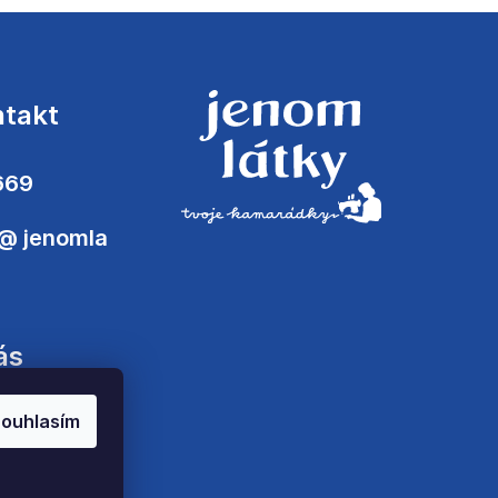
ntakt
669
@
jenomla
ás
ouhlasím