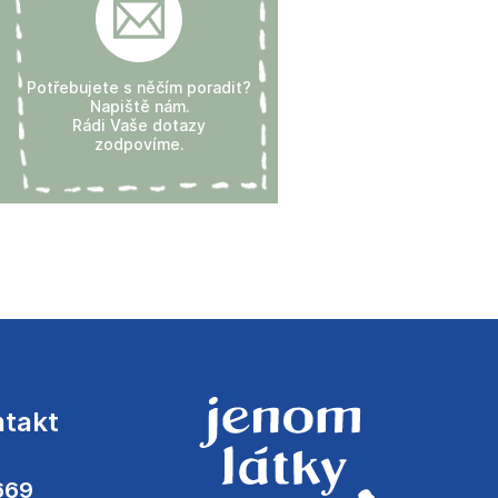
Potřebujete s něčím poradit?
Napiště nám.
Rádi Vaše dotazy
zodpovíme.
ntakt
669