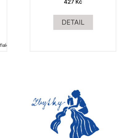
427 Kč
DETAIL
fialová
tm. fialová
tm. modrá
zelená
natur
tm. hnědá