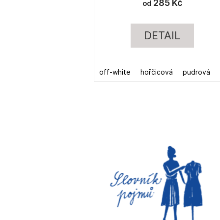
285 Kč
od
DETAIL
off-white
hořčicová
pudrová