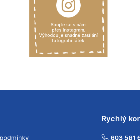
Spojte se s námi
přes Instagram.
Výhodou je snadné zasílání
fotografií látek.
Rychlý ko
 podmínky
603 561 