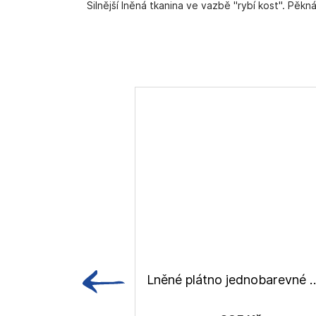
Silnější lněná tkanina ve vazbě "rybí kost". Pěkn
Lněné plátno jednobare