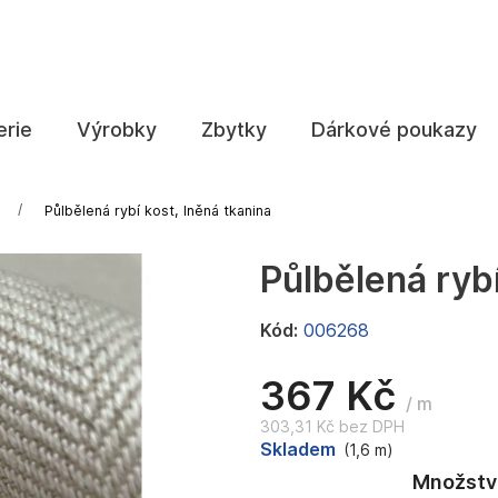
Co potřebujete najít?
erie
Výrobky
Zbytky
Dárkové poukazy
HLEDAT
Půlbělená rybí kost, lněná tkanina
Půlbělená rybí
Doporučujeme
Kód:
006268
367 Kč
/ m
303,31 Kč bez DPH
Měrná
Skladem
(1,6 m)
cena: