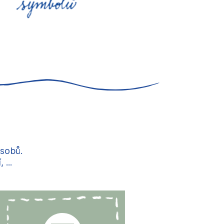
ůsobů.
...