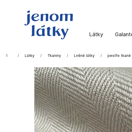
K
Přejít
na
o
obsah
Zpět
Zpět
š
do
do
í
k
obchodu
obchodu
Látky
Galant
Domů
Látky
Tkaniny
Lněné látky
pestře tkané