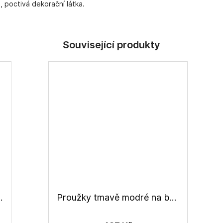
á, poctivá dekorační látka.
vné 185 g/m2
Proužky tmavě modré na béžové, lněné plátno