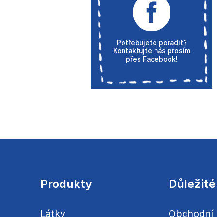
Potřebujete poradit?
Kontaktujte nás prosím
přes Facebook!
Z
á
p
a
Produkty
Důležité
t
í
Látky
Obchodní