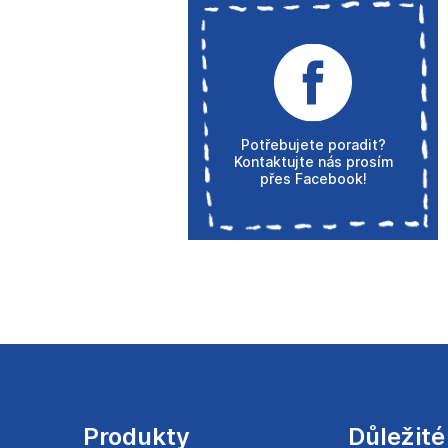
Potřebujete poradit?
Kontaktujte nás prosím
přes Facebook!
Z
á
p
a
Produkty
Důležité