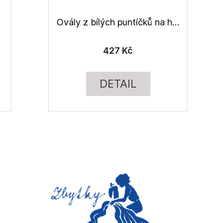
Ovály z bílých puntíčků na hnědé, lněné plátno
427 Kč
DETAIL