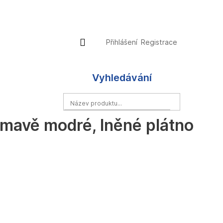
Přihlášení
Nákupní
Přihlášení
Registrace
košík
Vyhledávání
HLEDAT
 tmavě modré, lněné plátno