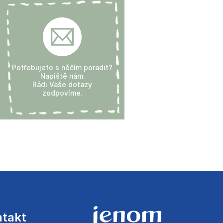
Potřebujete s něčím poradit?
Napiště nám.
Rádi Vaše dotazy
zodpovíme.
ntakt