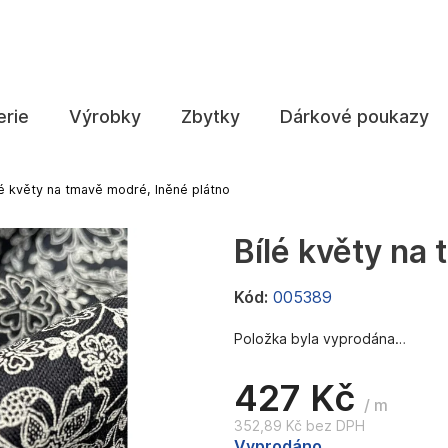
Co potřebujete najít?
erie
Výrobky
Zbytky
Dárkové poukazy
HLEDAT
lé květy na tmavě modré, lněné plátno
Bílé květy na
Doporučujeme
Kód:
005389
Položka byla vyprodána…
427 Kč
/ m
352,89 Kč bez DPH
Měrná
Vyprodáno