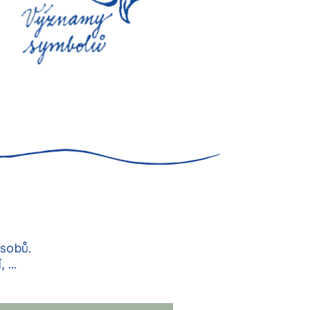
ůsobů.
...