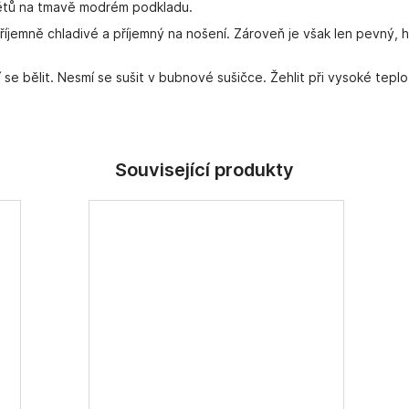
větů na tmavě modrém podkladu.
říjemně chladivé a příjemný na nošení. Zároveň je však len pevný, hod
 se bělit. Nesmí se sušit v bubnové sušičce. Žehlit při vysoké tep