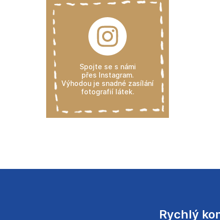
Spojte se s námi
přes Instagram.
Výhodou je snadné zasílání
fotografií látek.
Rychlý ko