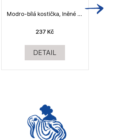
Modro-bílá kostička, lněné plátno
237 Kč
DETAIL