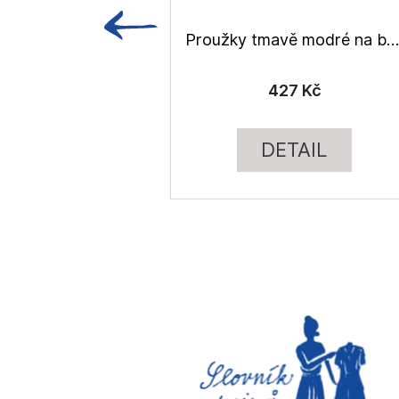
Proužky tmavě modré na béžové, lněné plátno
427 Kč
DETAIL