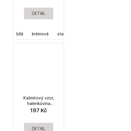
DETAIL
bílá
krémová
starorůžová
červená
žluto-z
Kašmírový vzor,
halenkovina
viskózová
197 Kč
DETAIL