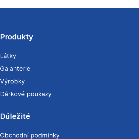
Z
á
p
a
Produkty
t
í
Látky
Galanterie
Výrobky
Dárkové poukazy
Důležité
Obchodní podmínky