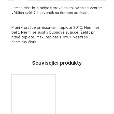
č
u
Jemná elastická polyesterová halenkovina se vzorem
j
větších světlých pivoněk na černém podkladu.
e
m
Praní v pračce při maximální teplotě 30°C. Nesmí se
e
bělit. Nesmí se sušit v bubnové sušičce. Žehlit při
nízké teplotě (max. teplota 110°C). Nesmí se
chemicky čistit.